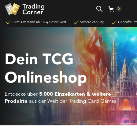
0
Gratis Versand ab 180€ Bestellwert
Sichere Zahlung
Geprüfte Pr
Dein TCG
Onlineshop
Entdecke über
5.000 Einzelkarten & weitere
Produkte
aus der Welt der Trading Card Games.