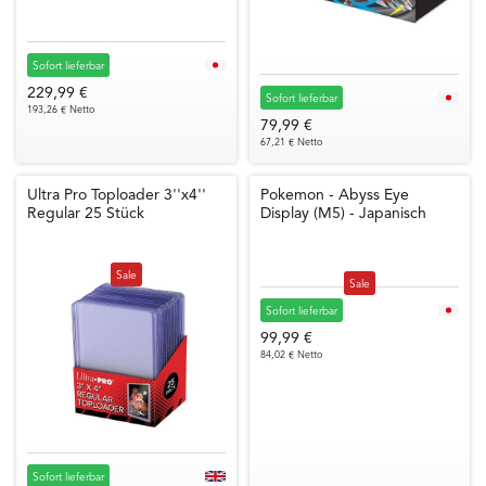
Sofort lieferbar
229,99 €
Sofort lieferbar
193,26 € Netto
79,99 €
67,21 € Netto
Ultra Pro Toploader 3''x4''
Pokemon - Abyss Eye
Regular 25 Stück
Display (M5) - Japanisch
Sale
Sale
Sofort lieferbar
99,99 €
84,02 € Netto
Sofort lieferbar