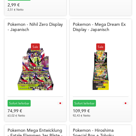
2,99 €
2,51 € Netto
Pokemon - Nihil Zero Display
Pokemon - Mega Dream Ex
- Japanisch
Display - Japanisch
Sale
Sale
Sofort lieferbar
Sofort lieferbar
74,99 €
109,99 €
63,02 € Netto
92,43 € Netto
Pokemon Mega Entwicklung
Pokemon - Hiroshima
- Fatale Flammen 3er Bliste -
Special Box + Tohoku