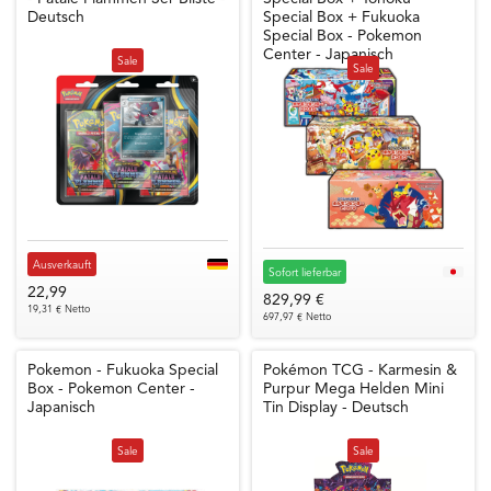
Deutsch
Special Box + Fukuoka
Special Box - Pokemon
Center - Japanisch
Sale
Sale
Ausverkauft
Sofort lieferbar
22,99
829,99 €
19,31 € Netto
697,97 € Netto
Pokemon - Fukuoka Special
Pokémon TCG - Karmesin &
Box - Pokemon Center -
Purpur Mega Helden Mini
Japanisch
Tin Display - Deutsch
Sale
Sale