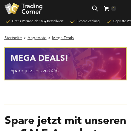
0
Gratis Versand ab 180€ Bestellwert
Sichere Zahlung
Geprüfte Pr
Startseite
>
Angebote
>
Mega Deals
MEGA DEALS!
Spare jetzt bis zu 50%
Spare jetzt mit unseren