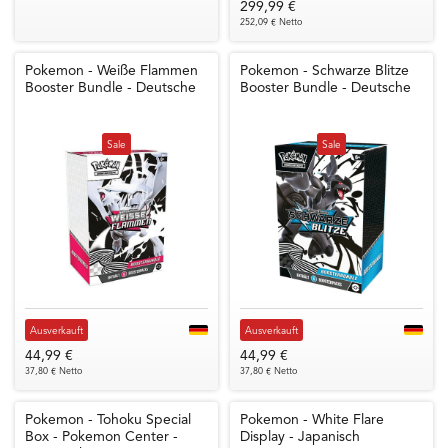
299,99 €
252,09 € Netto
Pokemon - Weiße Flammen
Pokemon - Schwarze Blitze
Booster Bundle - Deutsche
Booster Bundle - Deutsche
Sale
Sale
Ausverkauft
Ausverkauft
44,99 €
44,99 €
37,80 € Netto
37,80 € Netto
Pokemon - Tohoku Special
Pokemon - White Flare
Box - Pokemon Center -
Display - Japanisch