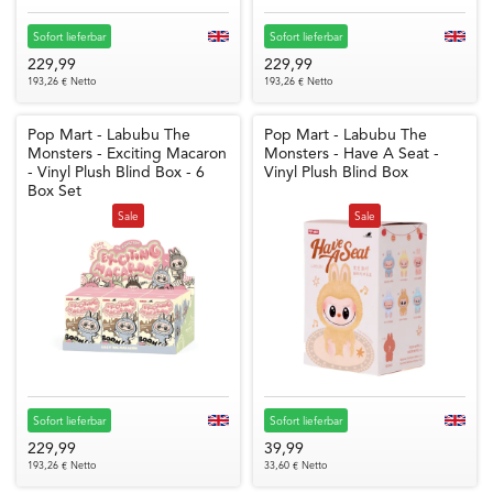
Sofort lieferbar
Sofort lieferbar
229,99
229,99
193,26 € Netto
193,26 € Netto
Pop Mart - Labubu The
Pop Mart - Labubu The
Monsters - Exciting Macaron
Monsters - Have A Seat -
- Vinyl Plush Blind Box - 6
Vinyl Plush Blind Box
Box Set
Sale
Sale
Sofort lieferbar
Sofort lieferbar
229,99
39,99
193,26 € Netto
33,60 € Netto