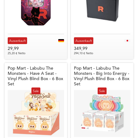
Ausverkauft
Ausverkauft
29,99
349,99
25,20 € Netto
294,10 € Netto
Pop Mart - Labubu The
Pop Mart - Labubu The
Monsters - Have A Seat -
Monsters - Big Into Energy -
Vinyl Plush Blind Box - 6 Box
Vinyl Plush Blind Box - 6 Box
Set
Set
Sale
Sale