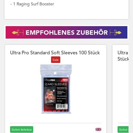
- 1 Raging Surf Booster
EMPFOHLENES ZUBEHÖR
Ultra Pro Standard Soft Sleeves 100 Stück
Ultra P
Stück
Sale
Sofort lieferbar
Sofort lie