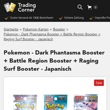
0
Gratis Versand ab 180€ Bestellwert
Sichere Zahlung
Geprüfte Pr
>
>
>
Startseite
Pokemon Karten
Booster
Pokemon - Dark Phantasma Booster + Battle Region Booster +
Raging Surf Booster - Japanisch
Pokemon - Dark Phantasma Booster
+ Battle Region Booster + Raging
Surf Booster - Japanisch
Sale