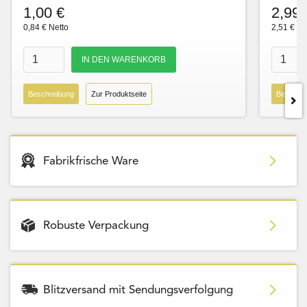
1,00 €
2,99 
0,84 € Netto
2,51 € Ne
Beschreibung
Zur Produktseite
Beschre
Fabrikfrische Ware
Robuste Verpackung
Blitzversand mit Sendungsverfolgung