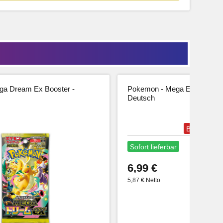
a Dream Ex Booster -
Pokemon - Mega Entwicklung
Deutsch
Bestseller
Sofort lieferbar
6,99 €
5,87 € Netto