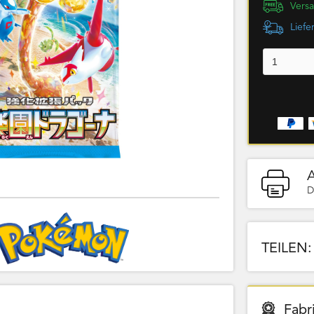
Versa
Liefe
D
TEILEN:
Fabr