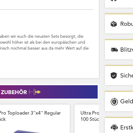
Robu
ben wir euch die neusten Sets besorgt, die
sowohl höher ist als bei den europäischen und
anisch nochmal besser aus da mehr Wert auf die
Blit
Sich
 ZUBEHÖR
Geld
Pro Toploader 3''x4'' Regular
Ultra Pro Card Sleeves 
̈ck
100 Stück Wiederversch
Erst