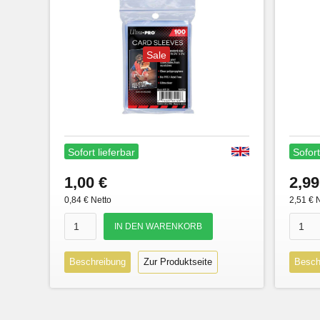
Sale
Sofort lieferbar
Sofort
1,00 €
2,99
0,84 € Netto
2,51 € 
Beschreibung
Zur Produktseite
Besch