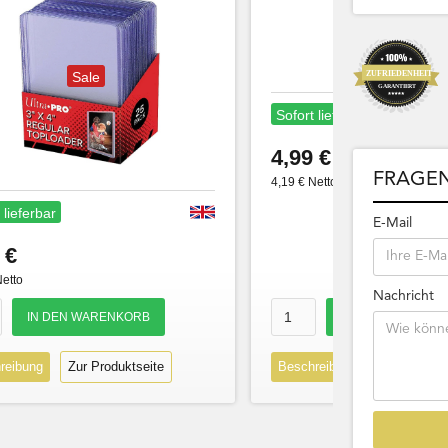
Sale
Sofort lieferbar
4,99 €
FRAGEN
4,19 € Netto
 lieferbar
E-Mail
 €
Netto
Nachricht
reibung
Zur Produktseite
Beschreibung
Zur Produk