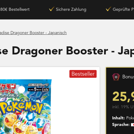
180€ Bestellwert
Sichere Zahlung
Geprüfte P
adise Dragoner Booster - Japanisch
e Dragoner Booster - Ja
Bestseller
Bonus
25,
inkl. 19% U
Inhalt:
Pok
Sprache: