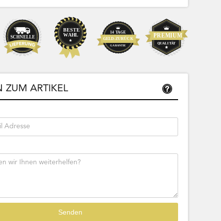
Bestseller
Sofort lieferbar
39,99
 ZUM ARTIKEL
33,61 € Netto
tseite
Beschreibung
Zur Produktseite