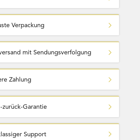
ste Verpackung
zversand mit Sendungsverfolgung
ere Zahlung
-zurück-Garantie
Team Bags
Pokemon - Start Deck 100 Battle
ließbar
Collection (Japanisch)
klassiger Support