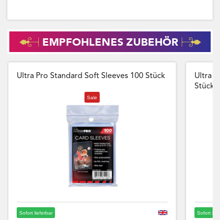
EMPFOHLENES ZUBEHÖR
Ultra Pro Standard Soft Sleeves 100 Stück
Ultra P
Stück
Sale
Sofort lieferbar
Sofort lie