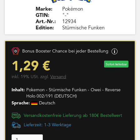
Marke:
Pokémon
GTIN:
"-"
Art.-Nr.:
12934
Edition:
Stürmische Funken
Bonus Booster Chance bei jeder Bestellung
1,29 €
Sofort lieferbar
inkl. 19% USt. zzgl.
Versand
Inhalt:
Pokemon - Stürmische Funken - Owei - Reverse
Holo 002/191 (DEUTSCH)
Sprache:
Deutsch
Versandkostenfreie Lieferung ab 180€ Bestellwert
Lieferzeit: 1-3 Werktage