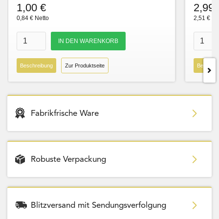
1,00 €
2,99 
0,84 € Netto
2,51 € Ne
Beschreibung
Zur Produktseite
Beschre
Fabrikfrische Ware
Robuste Verpackung
Blitzversand mit Sendungsverfolgung