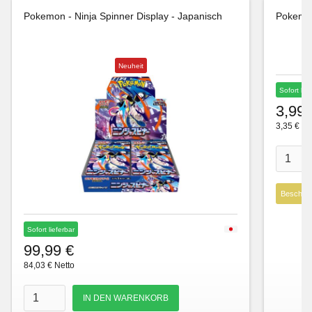
Pokemon - Ninja Spinner Display - Japanisch
Pokemon
Neuheit
Sofort lie
3,99 
3,35 € Ne
Beschre
Sofort lieferbar
99,99 €
84,03 € Netto