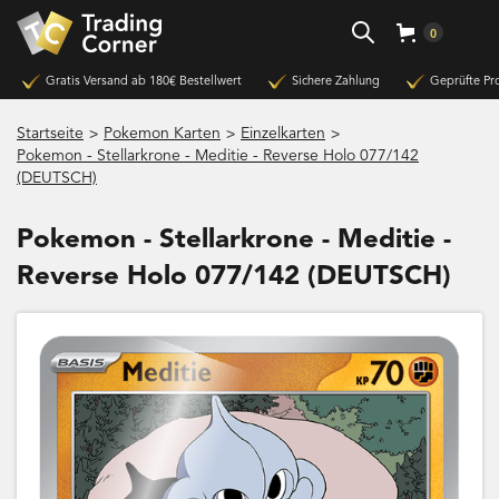
0
Gratis Versand ab 180€ Bestellwert
Sichere Zahlung
Geprüfte Pr
>
>
>
Startseite
Pokemon Karten
Einzelkarten
Pokemon - Stellarkrone - Meditie - Reverse Holo 077/142
(DEUTSCH)
Pokemon - Stellarkrone - Meditie -
Reverse Holo 077/142 (DEUTSCH)