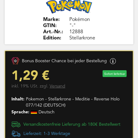
Marke:
Pokémon
GTIN:
"-"
Art.-Nr.:
12888
Edition:
Stellarkrone
Bonus Booster Chance bei jeder Bestellung
1,29 €
Sofort lieferbar
inkl. 19% USt. zzgl.
Versand
Inhalt:
Pokemon - Stellarkrone - Meditie - Reverse Holo
077/142 (DEUTSCH)
Sprache:
Deutsch
Versandkostenfreie Lieferung ab 180€ Bestellwert
Lieferzeit: 1-3 Werktage