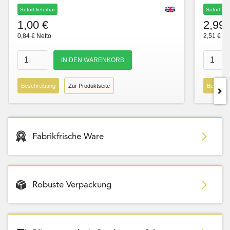
Sofort lieferbar
Sofort lie
1,00 €
2,99 
0,84 € Netto
2,51 € Ne
Beschreibung
Zur Produktseite
Beschre
Fabrikfrische Ware
Robuste Verpackung