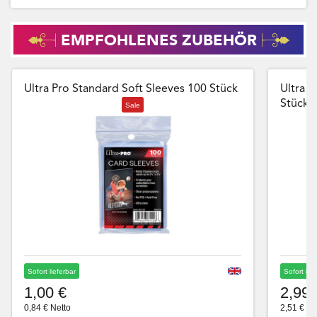
EMPFOHLENES ZUBEHÖR
Ultra Pro Standard Soft Sleeves 100 Stück
Ultra P
Stück
Sale
Sofort lieferbar
Sofort lie
1,00 €
2,99 
0,84 € Netto
2,51 € Ne