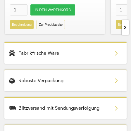
Beschreibung
Zur Produktseite
Beschre
Fabrikfrische Ware
Robuste Verpackung
Blitzversand mit Sendungsverfolgung