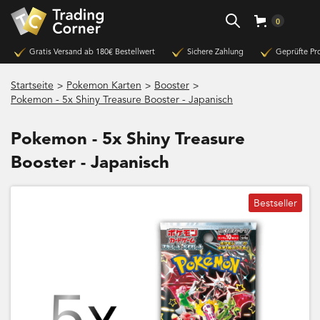
0
Gratis Versand ab 180€ Bestellwert
Sichere Zahlung
Geprüfte Pr
>
>
>
Startseite
Pokemon Karten
Booster
Pokemon - 5x Shiny Treasure Booster - Japanisch
Pokemon - 5x Shiny Treasure
Booster - Japanisch
Bestseller