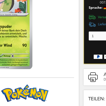
007
Sprache:
Versa
Liefe
D
TEILEN: