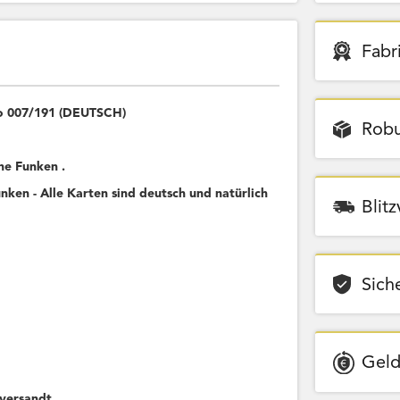
Fabr
lo 007/191 (DEUTSCH)
Robu
he Funken .
nken - Alle Karten sind deutsch und natürlich
Blit
Sich
Geld
versandt.