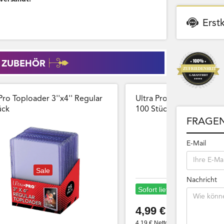
Erst
 ZUBEHÖR
Pro Toploader 3''x4'' Regular
Ultra Pro Card Sleeves 
̈ck
100 Stück Wiederversch
FRAGEN
E-Mail
Sale
Nachricht
Sofort lieferbar
4,99 €
4,19 € Netto