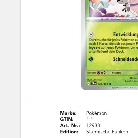
Marke:
Pokémon
GTIN:
"-"
Art.-Nr.:
12938
Edition:
Stürmische Funken