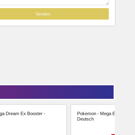
Sofort lieferbar
39,99
33,61 € Netto
tseite
Beschreibung
Zur Produktseite
a Dream Ex Booster -
Pokemon - Mega Entwicklung
Deutsch