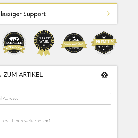
klassiger Support
Team Bags
Pokemon - Start Deck 100 Battle
ließbar
Collection (Japanisch)
 ZUM ARTIKEL
Bestseller