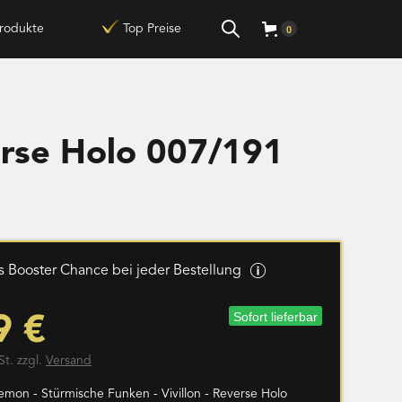
rodukte
Top Preise
0
erse Holo 007/191
 Booster Chance bei jeder Bestellung
Sofort lieferbar
9 €
St. zzgl.
Versand
emon - Stürmische Funken - Vivillon - Reverse Holo