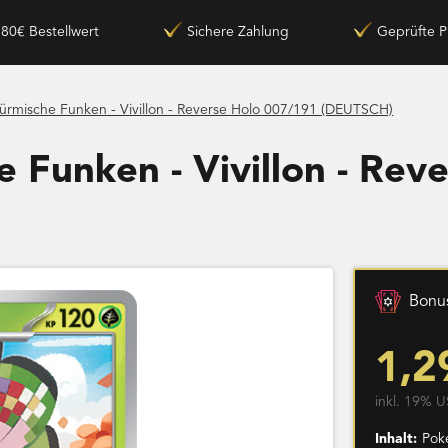
180€ Bestellwert
Sichere Zahlung
Geprüfte P
ürmische Funken - Vivillon - Reverse Holo 007/191 (DEUTSCH)
 Funken - Vivillon - Rev
Bonus
1,2
inkl. 19% U
Inhalt:
Pok