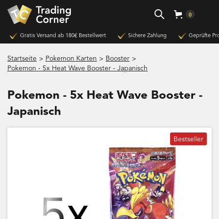
0
Gratis Versand ab 180€ Bestellwert
Sichere Zahlung
Geprüfte Pr
>
>
>
Startseite
Pokemon Karten
Booster
Pokemon - 5x Heat Wave Booster - Japanisch
Pokemon - 5x Heat Wave Booster -
Japanisch
Bestseller