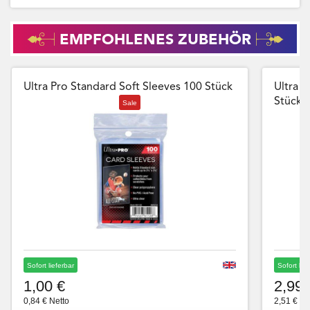
EMPFOHLENES ZUBEHÖR
Ultra Pro Standard Soft Sleeves 100 Stück
Ultra P
Stück
Sale
Sofort lieferbar
Sofort lie
1,00 €
2,99 
0,84 € Netto
2,51 € Ne