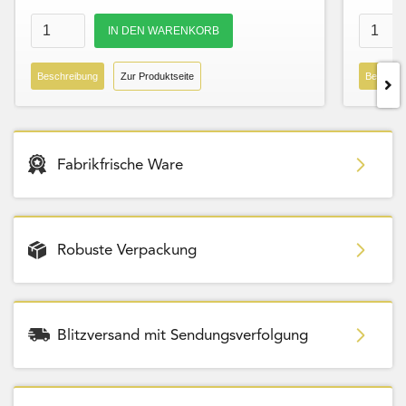
Beschreibung
Zur Produktseite
Beschre
Fabrikfrische Ware
Robuste Verpackung
Blitzversand mit Sendungsverfolgung