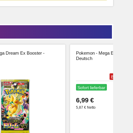
a Dream Ex Booster -
Pokemon - Mega Entwicklung
Deutsch
Bestseller
Sofort lieferbar
6,99 €
5,87 € Netto