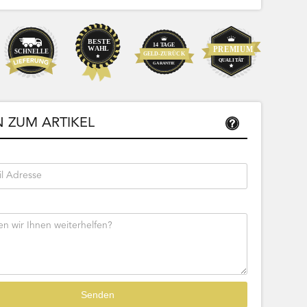
Bestseller
Sofort lieferbar
39,99
 ZUM ARTIKEL
33,61 € Netto
tseite
Beschreibung
Zur Produktseite