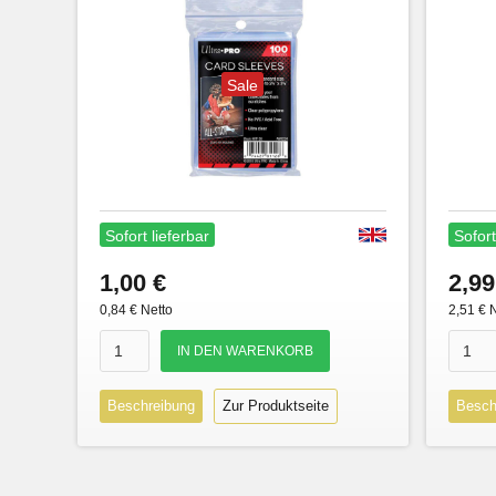
Sale
Sofort lieferbar
Sofort
1,00 €
2,99
0,84 € Netto
2,51 € 
Beschreibung
Zur Produktseite
Besch