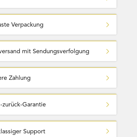
ste Verpackung
zversand mit Sendungsverfolgung
ere Zahlung
-zurück-Garantie
Team Bags
Pokemon - Start Deck 100 Battle
ließbar
Collection (Japanisch)
klassiger Support