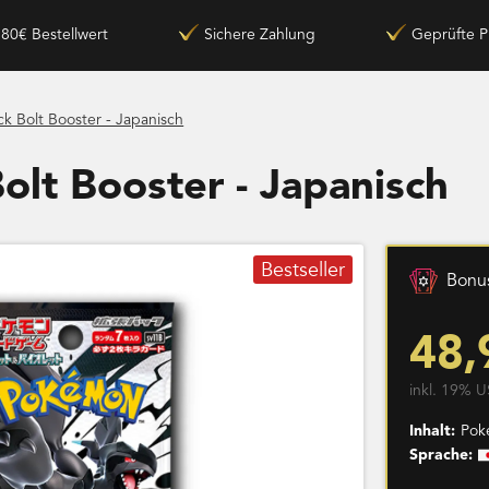
180€ Bestellwert
Sichere Zahlung
Geprüfte P
k Bolt Booster - Japanisch
olt Booster - Japanisch
Bestseller
Bonus
48,
inkl. 19% U
Inhalt:
Pok
Sprache: