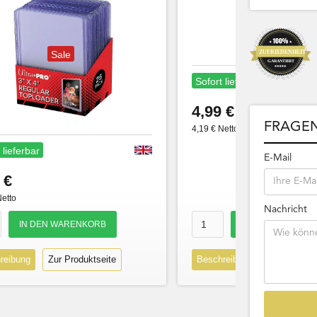
Sale
Sofort lieferbar
4,99 €
FRAGEN
4,19 € Netto
 lieferbar
E-Mail
 €
Netto
Nachricht
reibung
Zur Produktseite
Beschreibung
Zur Produk