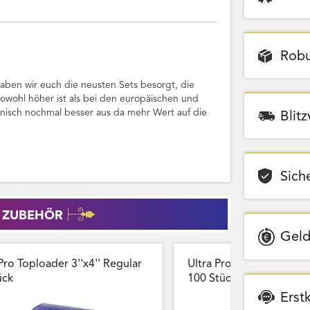
Robu
ben wir euch die neusten Sets besorgt, die
sowohl höher ist als bei den europäischen und
anisch nochmal besser aus da mehr Wert auf die
Blit
Sich
 ZUBEHÖR
Geld
Pro Toploader 3''x4'' Regular
Ultra Pro Card Sleeves 
̈ck
100 Stück Wiederversch
Erst