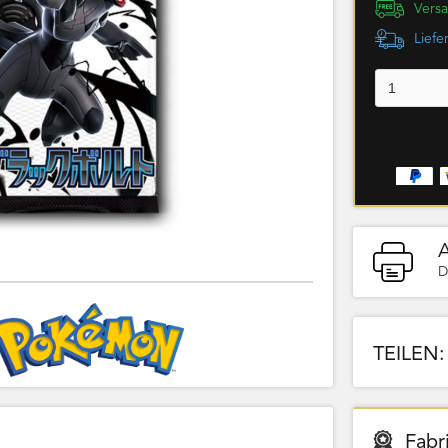
Versa
Liefe
D
TEILEN:
Fabr