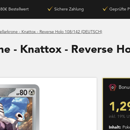
180€ Bestellwert
Sichere Zahlung
Geprüfte P
ellarkrone - Knattox - Reverse Holo 108/142 (DEUTSCH)
ne - Knattox - Reverse H
Bonus
1,2
inkl. 19% U
Inhalt:
Pok