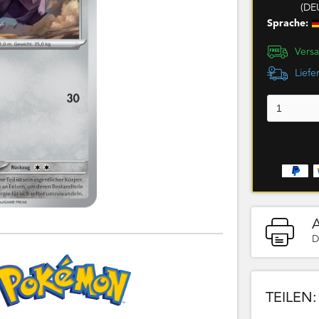
(DE
Sprache:
Versa
Liefe
D
TEILEN: