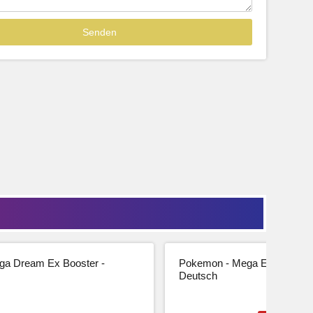
Sofort lieferbar
39,99
33,61 € Netto
tseite
Beschreibung
Zur Produktseite
a Dream Ex Booster -
Pokemon - Mega Entwicklung
Deutsch