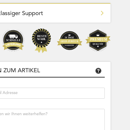
klassiger Support
Team Bags
Pokemon - Start Deck 100 Battle
ließbar
Collection (Japanisch)
 ZUM ARTIKEL
Bestseller