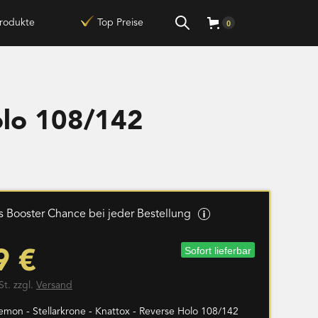
rodukte
Top Preise
0
olo 108/142
 Booster Chance bei jeder Bestellung
Sofort lieferbar
9 €
St. zzgl.
Versand
emon - Stellarkrone - Knattox - Reverse Holo 108/142