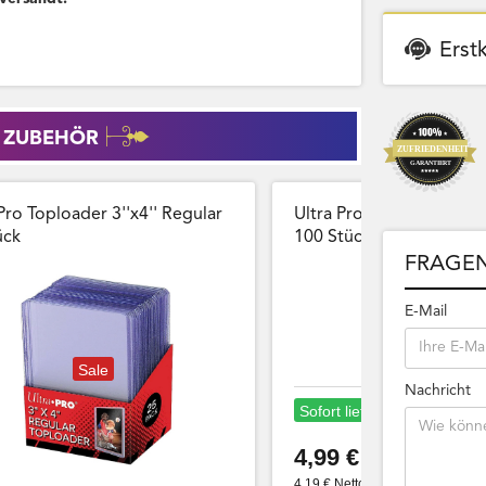
Erst
 ZUBEHÖR
Pro Toploader 3''x4'' Regular
Ultra Pro Card Sleeves 
̈ck
100 Stück Wiederversch
FRAGEN
E-Mail
Sale
Nachricht
Sofort lieferbar
4,99 €
4,19 € Netto