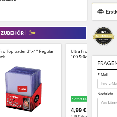
Erst
 ZUBEHÖR
Pro Toploader 3''x4'' Regular
Ultra Pro Card Sleeves 
̈ck
100 Stück Wiederversch
FRAGEN
E-Mail
Sale
Nachricht
Sofort lieferbar
4,99 €
4,19 € Netto