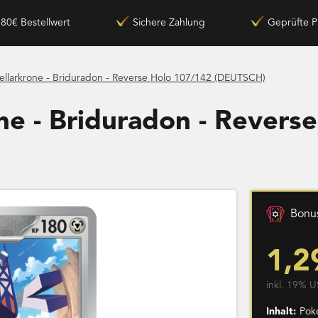
180€ Bestellwert
Sichere Zahlung
Geprüfte P
ellarkrone - Briduradon - Reverse Holo 107/142 (DEUTSCH)
ne - Briduradon - Revers
Bonus
1,2
inkl. 19% U
Inhalt:
Pok