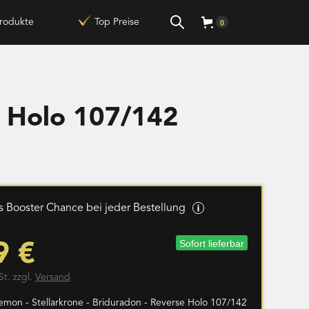
rodukte
Top Preise
0
e Holo 107/142
 Booster Chance bei jeder Bestellung
Sofort lieferbar
9 €
St. zzgl.
Versand
emon - Stellarkrone - Briduradon - Reverse Holo 107/142