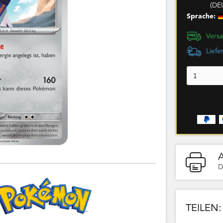
(DE
Sprache:
Versa
Liefe
D
TEILEN: