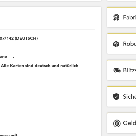
Fabr
 107/142 (DEUTSCH)
Robu
krone .
 Alle Karten sind deutsch und natürlich
Blit
Sich
Geld
versandt.