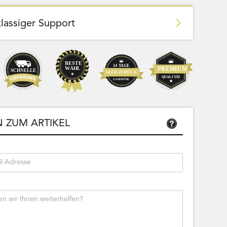
klassiger Support
Team Bags
Pokemon - Start Deck 100 Battle
ließbar
Collection (Japanisch)
 ZUM ARTIKEL
Bestseller