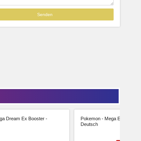
Sofort lieferbar
39,99
33,61 € Netto
tseite
Beschreibung
Zur Produktseite
a Dream Ex Booster -
Pokemon - Mega Entwicklung
Deutsch