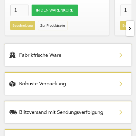
Beschreibung
Zur Produktseite
Beschre
Fabrikfrische Ware
Robuste Verpackung
Blitzversand mit Sendungsverfolgung