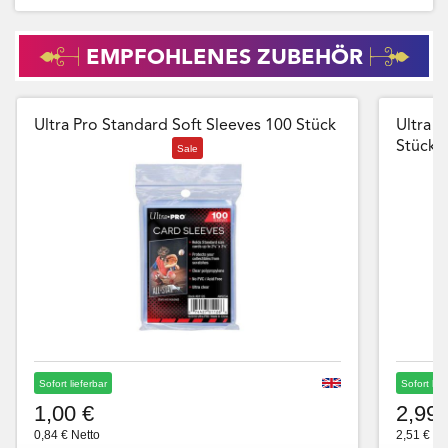
EMPFOHLENES ZUBEHÖR
Ultra Pro Standard Soft Sleeves 100 Stück
Ultra P
Stück
Sale
Sofort lieferbar
Sofort lie
1,00 €
2,99 
0,84 € Netto
2,51 € Ne