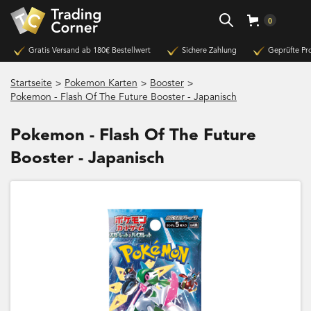
0
Gratis Versand ab 180€ Bestellwert
Sichere Zahlung
Geprüfte Pr
>
>
>
Startseite
Pokemon Karten
Booster
Pokemon - Flash Of The Future Booster - Japanisch
Pokemon - Flash Of The Future
Booster - Japanisch