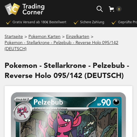
0
Gratis Versand ab 180€ Bestellwert
Sichere Zahlung
Geprüfte Pr
>
>
>
Startseite
Pokemon Karten
Einzelkarten
Pokemon - Stellarkrone - Pelzebub - Reverse Holo 095/142
(DEUTSCH)
Pokemon - Stellarkrone - Pelzebub -
Reverse Holo 095/142 (DEUTSCH)