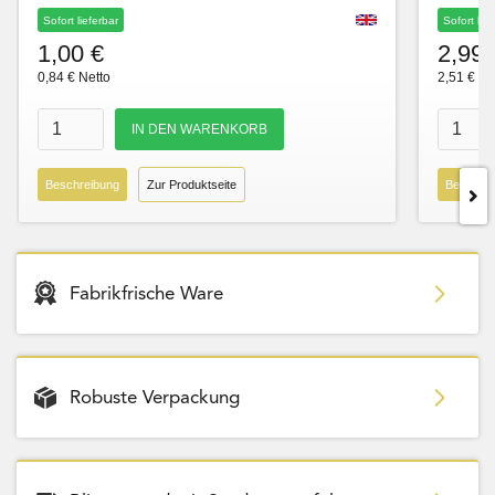
Sofort lieferbar
Sofort lie
1,00 €
2,99 
0,84 € Netto
2,51 € Ne
Beschreibung
Zur Produktseite
Beschre
Fabrikfrische Ware
Robuste Verpackung