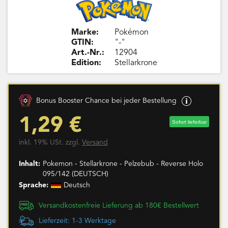
Marke:
Pokémon
GTIN:
"-"
Art.-Nr.:
12904
Edition:
Stellarkrone
Bonus Booster Chance bei jeder Bestellung
1,29 €
Sofort lieferbar
inkl. 19% USt. zzgl.
Versand
Inhalt:
Pokemon - Stellarkrone - Pelzebub - Reverse Holo
095/142 (DEUTSCH)
Sprache:
Deutsch
Versandkostenfreie Lieferung ab 180€ Bestellwert
Lieferzeit: 1-3 Werktage