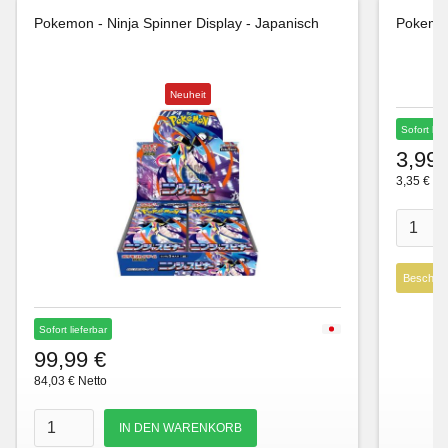
Pokemon - Ninja Spinner Display - Japanisch
Pokemon
Neuheit
Sofort lie
3,99 
3,35 € Ne
Beschre
Sofort lieferbar
99,99 €
84,03 € Netto