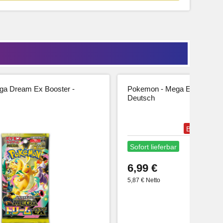
a Dream Ex Booster -
Pokemon - Mega Entwicklung
Deutsch
Bestseller
Sofort lieferbar
6,99 €
5,87 € Netto