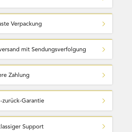
ste Verpackung
zversand mit Sendungsverfolgung
ere Zahlung
-zurück-Garantie
Team Bags
Pokemon - Start Deck 100 Battle
ließbar
Collection (Japanisch)
klassiger Support