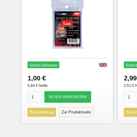
Sale
Sofort lieferbar
Sofort
1,00 €
2,99
0,84 € Netto
2,51 € 
Beschreibung
Zur Produktseite
Besch