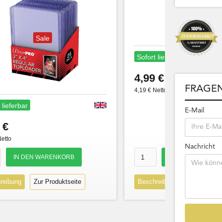
Sale
Sofort lieferbar
4,99 €
FRAGEN
4,19 € Netto
 lieferbar
E-Mail
 €
Netto
Nachricht
reibung
Zur Produktseite
Beschreibung
Zur Produk