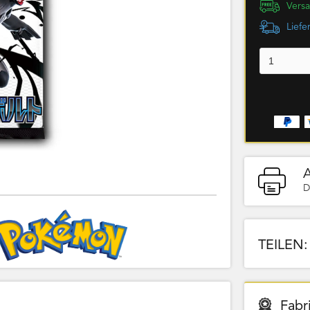
Versa
Liefe
D
TEILEN:
Fabr