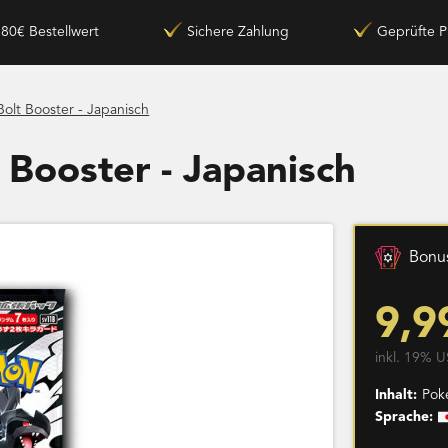
180€ Bestellwert
Sichere Zahlung
Geprüfte P
olt Booster - Japanisch
 Booster - Japanisch
Bonus
9,9
inkl. 19% U
Inhalt:
Pok
Sprache: