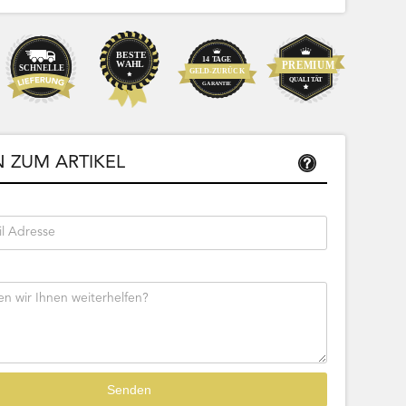
Bestseller
Sofort lieferbar
39,99
 ZUM ARTIKEL
33,61 € Netto
tseite
Beschreibung
Zur Produktseite