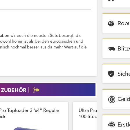
Robu
ben wir euch die neusten Sets besorgt, die
sowohl höher ist als bei den europäischen und
anisch nochmal besser aus da mehr Wert auf die
Blit
Sich
 ZUBEHÖR
Geld
Pro Toploader 3''x4'' Regular
Ultra Pro Card Sleeves 
̈ck
100 Stück Wiederversch
Erst