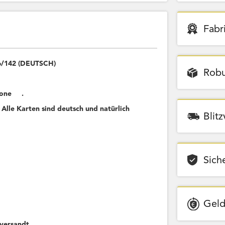
Fabr
96/142 (DEUTSCH)
Robu
krone .
 Alle Karten sind deutsch und natürlich
Blit
Sich
Geld
versandt.