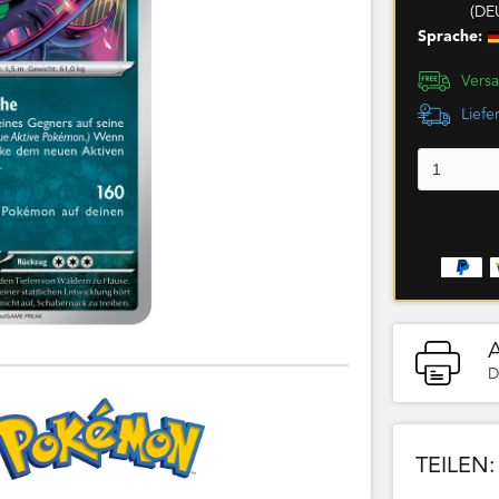
(DE
Sprache:
Versa
Liefe
D
TEILEN: