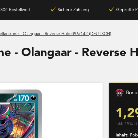
180€ Bestellwert
Sichere Zahlung
Geprüfte P
ellarkrone - Olangaar - Reverse Holo 096/142 (DEUTSCH)
ne - Olangaar - Reverse 
Bonus
1,2
inkl. 19% U
Inhalt:
Pok