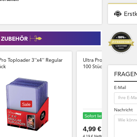
Erst
 ZUBEHÖR
Pro Toploader 3''x4'' Regular
Ultra Pro Card Sleeves 
̈ck
100 Stück Wiederversch
FRAGEN
E-Mail
Sale
Nachricht
Sofort lieferbar
4,99 €
4,19 € Netto