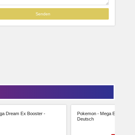
Sofort lieferbar
39,99
33,61 € Netto
tseite
Beschreibung
Zur Produktseite
a Dream Ex Booster -
Pokemon - Mega Entwicklung
Deutsch