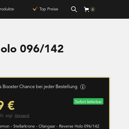
rodukte
Top Preise
0
Holo 096/142
 Booster Chance bei jeder Bestellung
Sofort lieferbar
9 €
St. zzgl.
Versand
emon - Stellarkrone - Olangaar - Reverse Holo 096/142