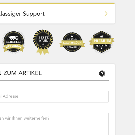
klassiger Support
Team Bags
Pokemon - Start Deck 100 Battle
ließbar
Collection (Japanisch)
 ZUM ARTIKEL
Bestseller