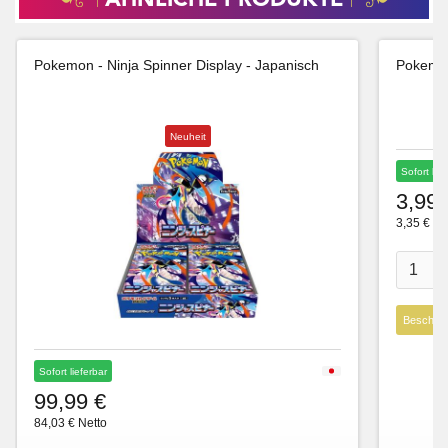
ÄHNLICHE PRODUKTE
Pokemon - Ninja Spinner Display - Japanisch
Pokemon
Neuheit
Sofort lie
3,99 
3,35 € Ne
Beschre
Sofort lieferbar
99,99 €
84,03 € Netto