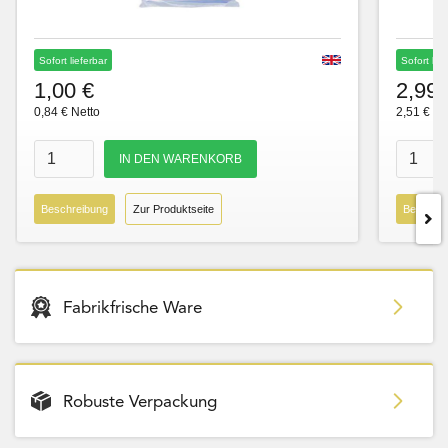
Sofort lieferbar
Sofort lie
1,00 €
2,99 
0,84 € Netto
2,51 € Ne
Beschreibung
Zur Produktseite
Beschre
Fabrikfrische Ware
Robuste Verpackung