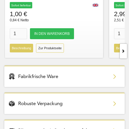
Sofort lieferbar
Sofort lie
1,00 €
2,99 
0,84 € Netto
2,51 € Ne
Beschreibung
Zur Produktseite
Beschre
Fabrikfrische Ware
Robuste Verpackung