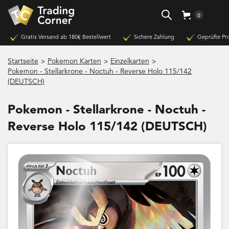
0
Gratis Versand ab 180€ Bestellwert
Sichere Zahlung
Geprüfte Pr
>
>
>
Startseite
Pokemon Karten
Einzelkarten
Pokemon - Stellarkrone - Noctuh - Reverse Holo 115/142
(DEUTSCH)
Pokemon - Stellarkrone - Noctuh -
Reverse Holo 115/142 (DEUTSCH)