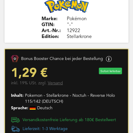
Marke:
Pokémon
GTIN:
"-"
Art.-Nr.:
12922
Edition:
Stellarkrone
Bonus Booster Chance bei jeder Bestellung
1,29 €
Sofort lieferbar
inkl. 19% USt. zzgl.
Versand
Inhalt:
Pokemon - Stellarkrone - Noctuh - Reverse Holo
115/142 (DEUTSCH)
Sprache:
Deutsch
Versandkostenfreie Lieferung ab 180€ Bestellwert
Lieferzeit: 1-3 Werktage