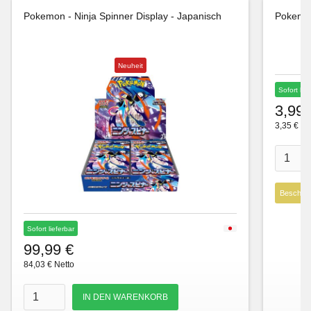
Pokemon - Ninja Spinner Display - Japanisch
Pokemon
Neuheit
Sofort lie
3,99 
3,35 € Ne
Beschre
Sofort lieferbar
99,99 €
84,03 € Netto