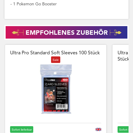
- 1 Pokemon Go Booster
EMPFOHLENES ZUBEHÖR
Ultra Pro Standard Soft Sleeves 100 Stück
Ultra P
Stück
Sale
Sofort lieferbar
Sofort lie