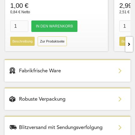
1,00 €
2,99 
0,84 € Netto
2,51 € Ne
Beschreibung
Zur Produktseite
Beschre
Fabrikfrische Ware
Robuste Verpackung
Blitzversand mit Sendungsverfolgung