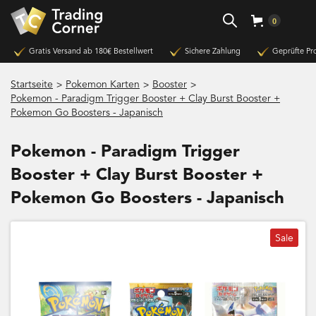
0
Gratis Versand ab 180€ Bestellwert
Sichere Zahlung
Geprüfte Pr
>
>
>
Startseite
Pokemon Karten
Booster
Pokemon - Paradigm Trigger Booster + Clay Burst Booster +
Pokemon Go Boosters - Japanisch
Pokemon - Paradigm Trigger
Booster + Clay Burst Booster +
Pokemon Go Boosters - Japanisch
Sale