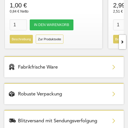
1,00 €
2,99 
0,84 € Netto
2,51 € Ne
Beschreibung
Zur Produktseite
Beschre
Fabrikfrische Ware
Robuste Verpackung
Blitzversand mit Sendungsverfolgung