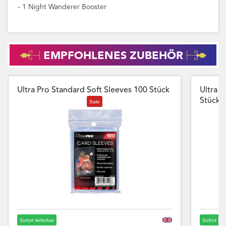
- 1 Night Wanderer Booster
EMPFOHLENES ZUBEHÖR
Ultra Pro Standard Soft Sleeves 100 Stück
Ultra P
Stück
Sale
Sofort lieferbar
Sofort lie