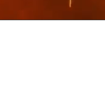
Dein Marktplatz für verschiedene TCGs!
Social Media
Kategorien
Pokemon
Yu-Gi-Oh!
Dragonball
Magic
One Piece