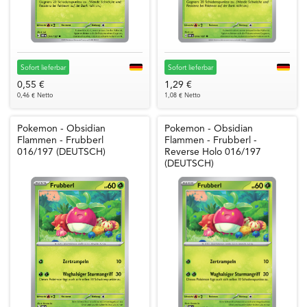
Sofort lieferbar
Sofort lieferbar
0,55 €
1,29 €
0,46 € Netto
1,08 € Netto
Pokemon - Obsidian
Pokemon - Obsidian
Flammen - Frubberl
Flammen - Frubberl -
016/197 (DEUTSCH)
Reverse Holo 016/197
(DEUTSCH)