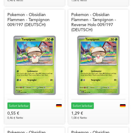
0,46 € Netto
1,08 € Netto
Pokemon - Obsidian
Pokemon - Obsidian
Flammen - Tarnpignon
Flammen - Tarnpignon -
009/197 (DEUTSCH)
Reverse Holo 009/197
(DEUTSCH)
Sofort lieferbar
Sofort lieferbar
0,55 €
1,29 €
0,46 € Netto
1,08 € Netto
Pokemon - Obsidian
Pokemon - Obsidian