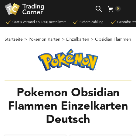
0
Gratis Versand ab 180€ Bestellwert
Sichere Zahlung
Geprüfte Pr
Startseite
>
Pokemon Karten
>
Einzelkarten
>
Obsidian Flammen
Pokemon Obsidian
Flammen Einzelkarten
Deutsch