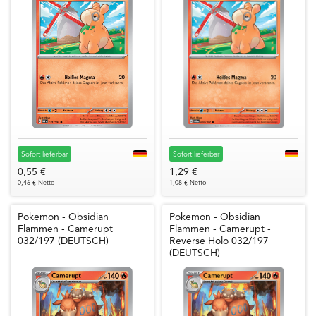
Sofort lieferbar
Sofort lieferbar
0,55 €
1,29 €
0,46 € Netto
1,08 € Netto
Pokemon - Obsidian
Pokemon - Obsidian
Flammen - Camerupt
Flammen - Camerupt -
032/197 (DEUTSCH)
Reverse Holo 032/197
(DEUTSCH)