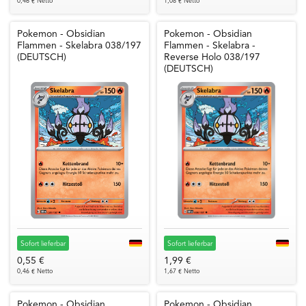
0,46 € Netto
1,08 € Netto
Pokemon - Obsidian
Pokemon - Obsidian
Flammen - Skelabra 038/197
Flammen - Skelabra -
(DEUTSCH)
Reverse Holo 038/197
(DEUTSCH)
Sofort lieferbar
Sofort lieferbar
0,55 €
1,99 €
0,46 € Netto
1,67 € Netto
Pokemon - Obsidian
Pokemon - Obsidian