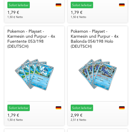
Sofort lieferbar
Sofort lieferbar
1,79 €
1,79 €
1,50 € Netto
1,50 € Netto
Pokemon - Playset -
Pokemon - Playset -
Karmesin und Purpur - 4x
Karmesin und Purpur - 4x
Fuentente 053/198
Bailonda 054/198 Holo
(DEUTSCH)
(DEUTSCH)
Sofort lieferbar
Sofort lieferbar
1,79 €
2,99 €
1,50 € Netto
2,51 € Netto