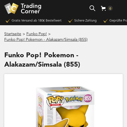
0
Gratis Versand ab 180€ Bestellwert
Sichere Zahlung
Geprüfte Pr
>
>
Startseite
Funko Pop!
Funko Pop! Pokemon - Alakazam/Simsala (855)
Funko Pop! Pokemon -
Alakazam/Simsala (855)