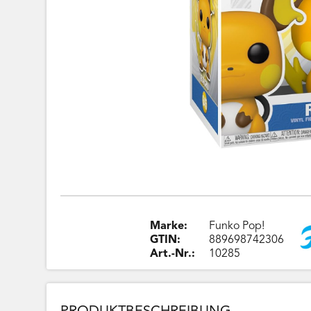
Marke:
Funko Pop!
GTIN:
889698742306
Art.-Nr.:
10285