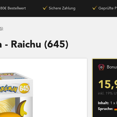
180€ Bestellwert
Sichere Zahlung
Geprüfte P
5)
- Raichu (645)
Bonus
15,
inkl. 19% U
Inhalt:
1 x
Sprache: