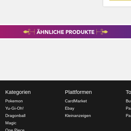
ÄHNLICHE PRODUKTE
Kategorien
Plattformen
To
Pokemon
CardMarket
Bu
Yu-Gi-Oh!
Ebay
Pa
Dragonball
Kleinanzeigen
Pa
Magic
One Piece