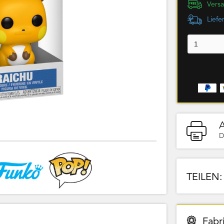
Versa
Liefe
D
TEILEN:
Fabr