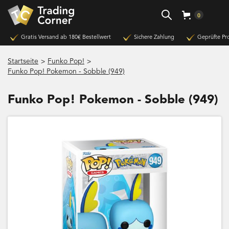
0
Gratis Versand ab 180€ Bestellwert
Sichere Zahlung
Geprüfte Pr
>
>
Startseite
Funko Pop!
Funko Pop! Pokemon - Sobble (949)
Funko Pop! Pokemon - Sobble (949)