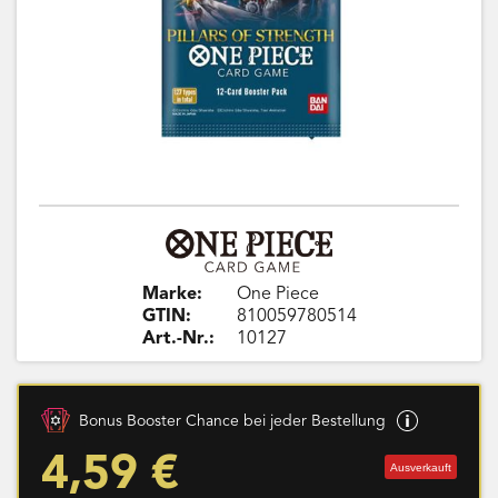
Marke:
One Piece
GTIN:
810059780514
Art.-Nr.:
10127
Bonus Booster Chance bei jeder Bestellung
4,59 €
Ausverkauft