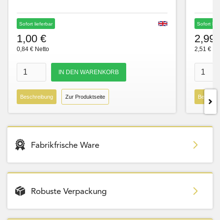
Sofort lieferbar
Sofort lie
1,00 €
2,99 
0,84 € Netto
2,51 € Ne
Beschreibung
Zur Produktseite
Beschre
Fabrikfrische Ware
Robuste Verpackung