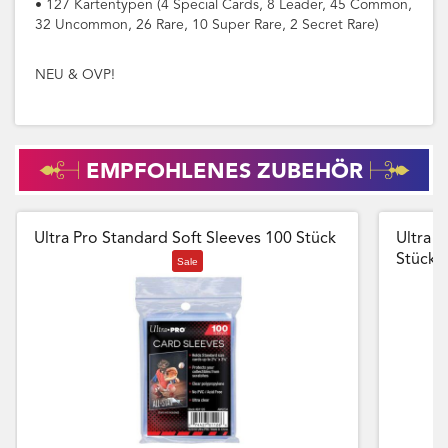
• 127 Kartentypen (4 Special Cards, 8 Leader, 45 Common,
32 Uncommon, 26 Rare, 10 Super Rare, 2 Secret Rare)
NEU & OVP!
EMPFOHLENES ZUBEHÖR
Ultra Pro Standard Soft Sleeves 100 Stück
Ultra P
Stück
Sale