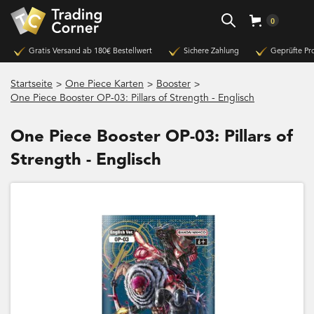
0
Gratis Versand ab 180€ Bestellwert
Sichere Zahlung
Geprüfte Pr
>
>
>
Startseite
One Piece Karten
Booster
One Piece Booster OP-03: Pillars of Strength - Englisch
One Piece Booster OP-03: Pillars of
Strength - Englisch