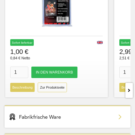
Sofort lieferbar
Sofort lie
1,00 €
2,99 
0,84 € Netto
2,51 € Ne
Beschreibung
Zur Produktseite
Beschre
Fabrikfrische Ware