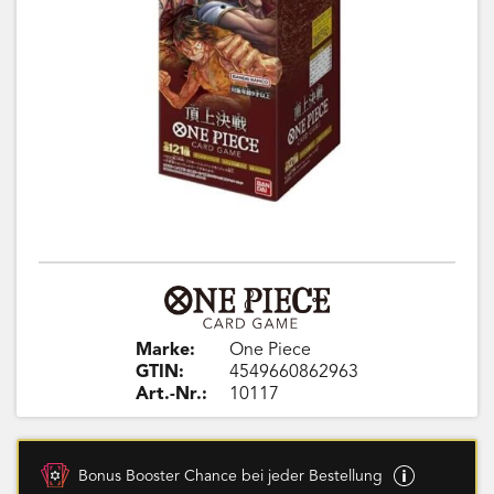
Marke:
One Piece
GTIN:
4549660862963
Art.-Nr.:
10117
Bonus Booster Chance bei jeder Bestellung