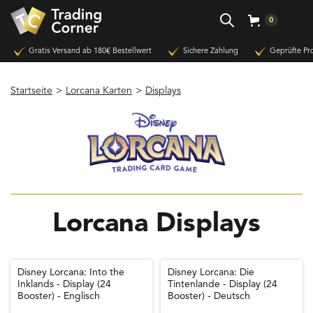
0
Gratis Versand ab 180€ Bestellwert
Sichere Zahlung
Geprüfte Pr
Startseite
>
Lorcana Karten
>
Displays
Lorcana Displays
Disney Lorcana: Into the
Disney Lorcana: Die
Inklands - Display (24
Tintenlande - Display (24
Booster) - Englisch
Booster) - Deutsch