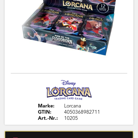
Marke:
Lorcana
GTIN:
4050368982711
Art.-Nr.:
10205