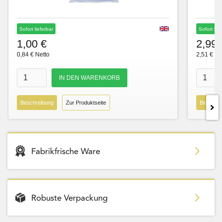
Sofort lieferbar
Sofort lie
1,00 €
2,99 
0,84 € Netto
2,51 € Ne
Beschreibung
Zur Produktseite
Beschre
Fabrikfrische Ware
Robuste Verpackung