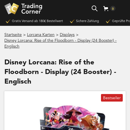
0
Gratis Versand ab 180€ Bestellwert
Sichere Zahlung
Geprüfte Pr
>
>
>
Startseite
Lorcana Karten
Displays
Disney Lorcana: Rise of the Floodborn - Display (24 Booster) -
Englisch
Disney Lorcana: Rise of the
Floodborn - Display (24 Booster) -
Englisch
Bestseller