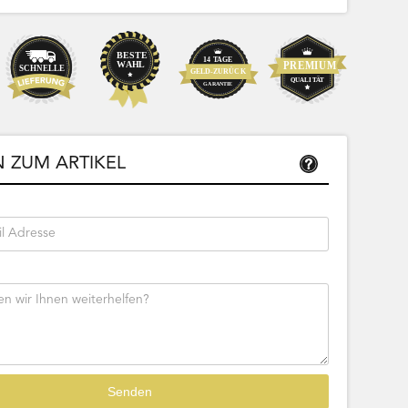
Sofort lieferbar
20,99
 ZUM ARTIKEL
17,63 € Netto
tseite
Beschreibung
Zur Produktseite