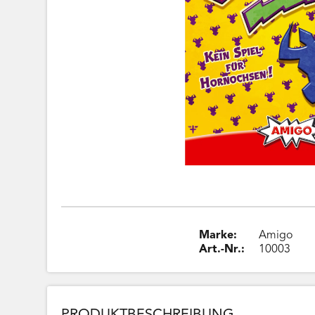
Marke:
Amigo
Art.-Nr.:
10003