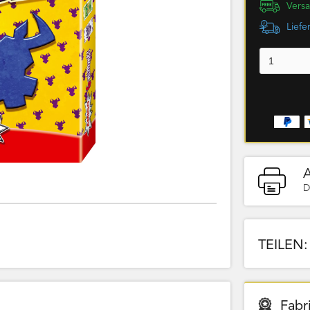
Versa
Liefe
D
TEILEN:
Fabr