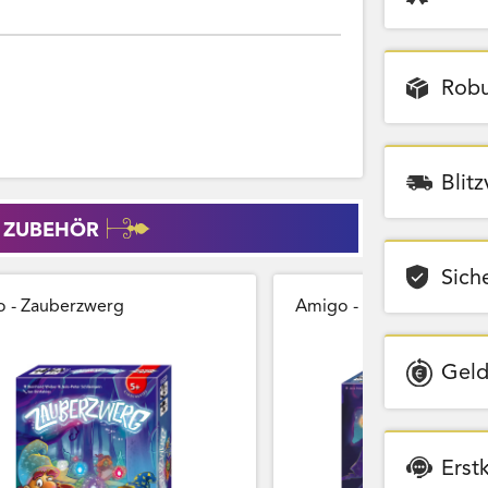
Robu
Blit
 ZUBEHÖR
Sich
 - Zauberzwerg
Amigo - Zauberberg
Geld
Erst