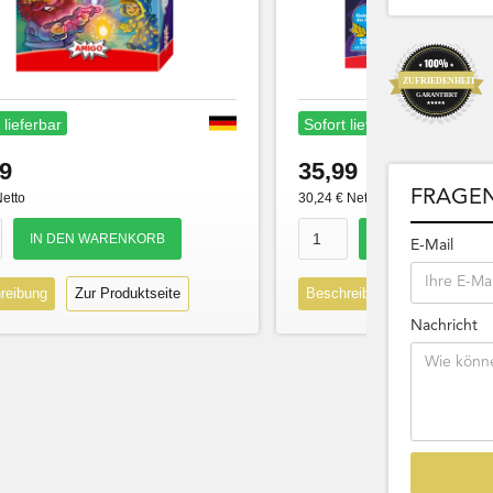
 lieferbar
Sofort lieferbar
9
35,99
FRAGEN
Netto
30,24 € Netto
E-Mail
reibung
Zur Produktseite
Beschreibung
Zur Produk
Nachricht