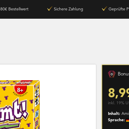
180€ Bestellwert
Sichere Zahlung
Geprüfte P
Bonus
8,9
inkl. 19% U
Inhalt:
Ami
Sprache: