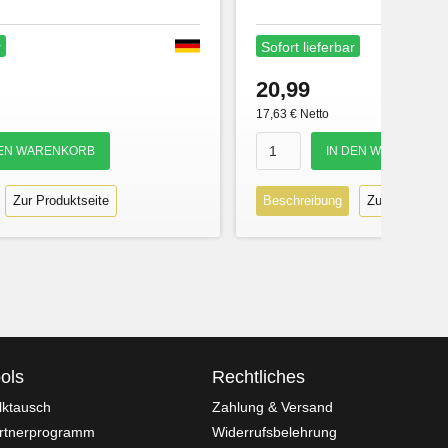
r
Sofort lieferbar
20,99
17,63 € Netto
Zur Produktseite
Beschreibung
Zur Produktse
ols
Rechtliches
lktausch
Zahlung & Versand
rtnerprogramm
Widerrufsbelehrung