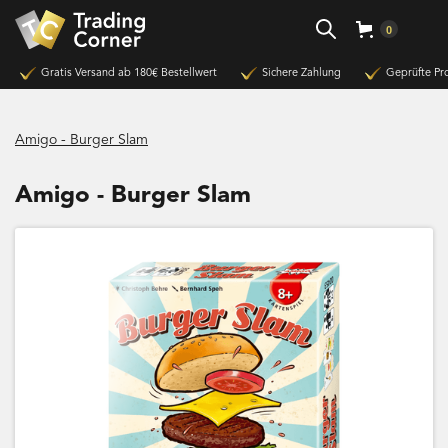
0
Gratis Versand ab 180€ Bestellwert
Sichere Zahlung
Geprüfte Pr
Amigo - Burger Slam
Amigo - Burger Slam