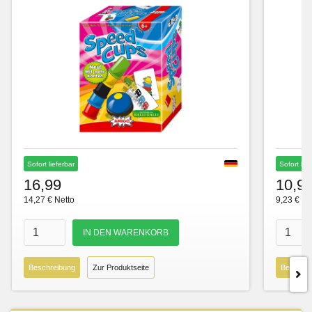
Sofort lieferbar
Sofort lie
16,99
10,9
14,27 € Netto
9,23 € Ne
Beschreibung
Zur Produktseite
Beschre