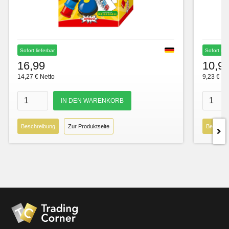
Sofort lieferbar
Sofort lie
16,99
10,9
14,27 € Netto
9,23 € Ne
Beschreibung
Zur Produktseite
Beschre