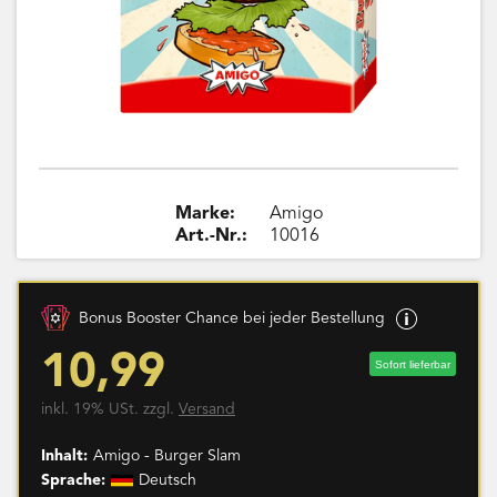
Marke:
Amigo
Art.-Nr.:
10016
Bonus Booster Chance bei jeder Bestellung
10,99
Sofort lieferbar
inkl. 19% USt. zzgl.
Versand
Inhalt:
Amigo - Burger Slam
Sprache:
Deutsch