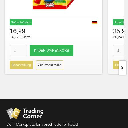
Sofort lieferbar
Sofort lie
16,99
35,9
14,27 € Netto
30,24 € N
Beschreibung
Zur Produktseite
Beschre
Dein Marktplatz für verschiedene TCGs!