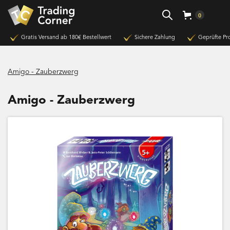
0
Gratis Versand ab 180€ Bestellwert
Sichere Zahlung
Geprüfte Pr
Amigo - Zauberzwerg
Amigo - Zauberzwerg