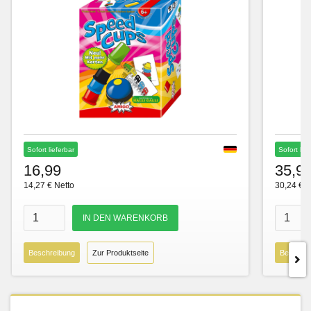
Sofort lieferbar
Sofort lie
16,99
35,9
14,27 € Netto
30,24 € N
Beschreibung
Zur Produktseite
Beschre