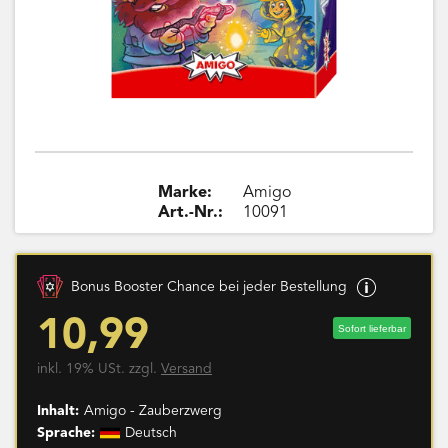
Marke:
Amigo
Art.-Nr.:
10091
Bonus Booster Chance bei jeder Bestellung
10,99
Sofort lieferbar
inkl. 19% USt. zzgl.
Versand
Inhalt:
Amigo - Zauberzwerg
Sprache:
Deutsch