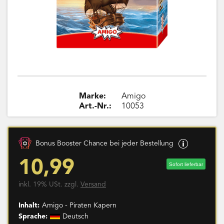
Marke:
Amigo
Art.-Nr.:
10053
Bonus Booster Chance bei jeder Bestellung
10,99
Sofort lieferbar
inkl. 19% USt. zzgl.
Versand
Inhalt:
Amigo - Piraten Kapern
Sprache:
Deutsch