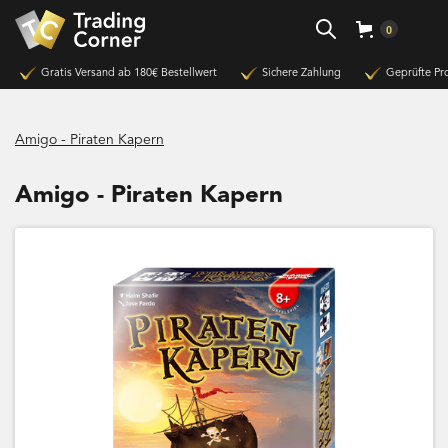
0
Gratis Versand ab 180€ Bestellwert
Sichere Zahlung
Geprüfte Pr
Amigo - Piraten Kapern
Amigo - Piraten Kapern