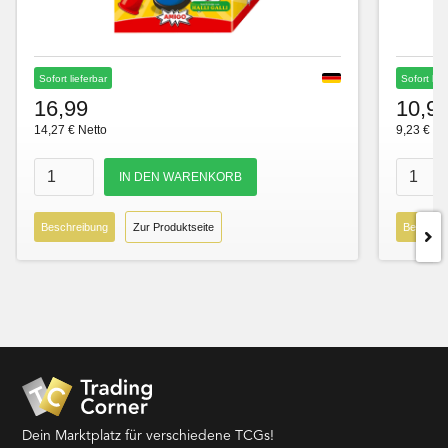
Sofort lieferbar
Sofort lie
16,99
10,9
14,27 € Netto
9,23 € Ne
Beschreibung
Zur Produktseite
Beschre
Dein Marktplatz für verschiedene TCGs!