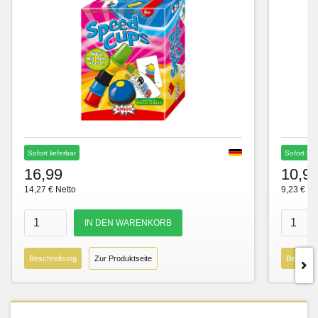
Sofort lieferbar
Sofort lie
16,99
10,9
14,27 € Netto
9,23 € Ne
Beschreibung
Zur Produktseite
Beschre