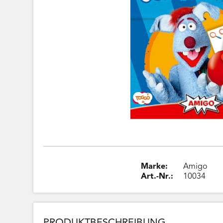
Marke:
Amigo
Art.-Nr.:
10034