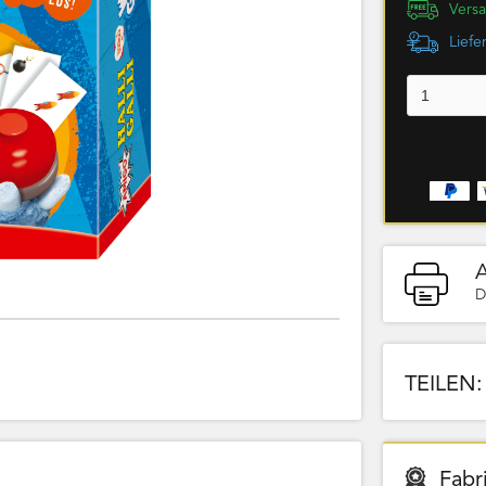
Versa
Liefe
D
TEILEN:
Fabr