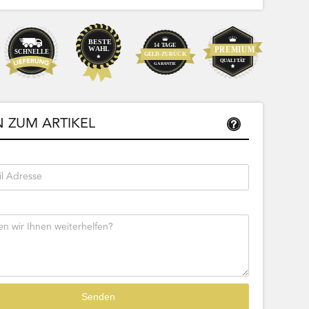
Sofort lieferbar
20,99
17,63 € Netto
 ZUM ARTIKEL
tseite
Beschreibung
Zur Produktseite