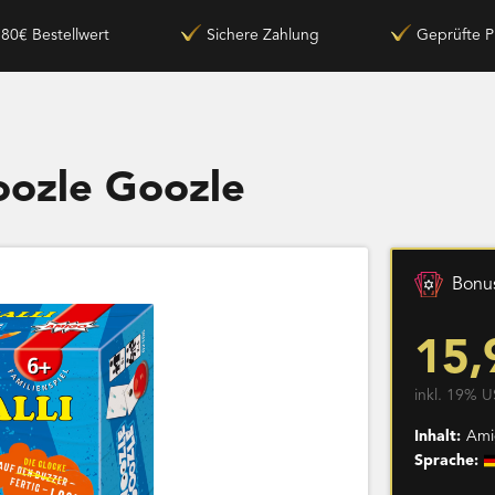
180€ Bestellwert
Sichere Zahlung
Geprüfte P
Woozle Goozle
Bonus
15,
inkl. 19% U
Inhalt:
Amig
Sprache: