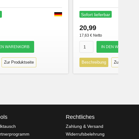
r
Sofort lieferbar
20,99
17,63 € Netto
Zur Produktseite
Beschreibung
Zur Produktse
ols
Rechtliches
lktausch
Zahlung & Versand
rtnerprogramm
Widerrufsbelehrung