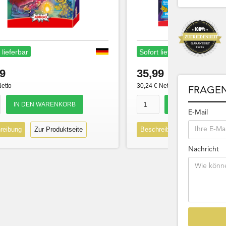
 lieferbar
Sofort lieferbar
9
35,99
Netto
30,24 € Netto
FRAGEN
E-Mail
reibung
Zur Produktseite
Beschreibung
Zur Produk
Nachricht