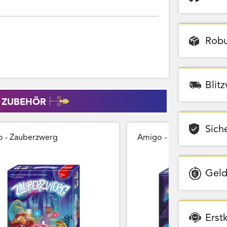
Robu
Blit
 ZUBEHÖR
Sich
 - Zauberzwerg
Amigo - Zauberberg
Geld
Erst