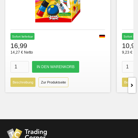
Sofort lieferbar
Sofort lie
16,99
10,9
14,27 € Netto
9,23 € Ne
Beschreibung
Zur Produktseite
Beschre