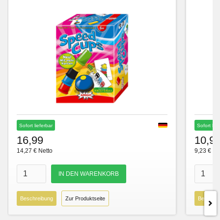
Sofort lieferbar
Sofort lie
16,99
10,9
14,27 € Netto
9,23 € Ne
Beschreibung
Zur Produktseite
Beschre