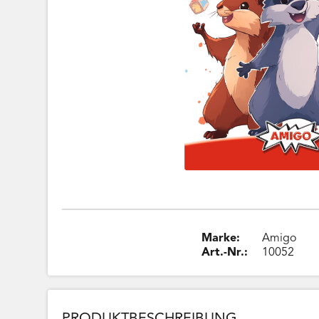
Marke:
Amigo
Art.-Nr.:
10052