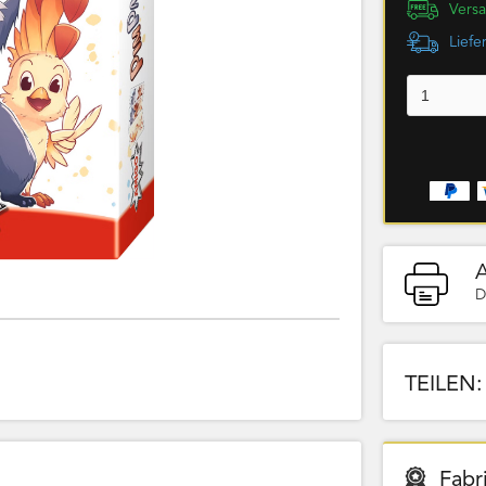
Versa
Liefe
D
TEILEN:
Fabr