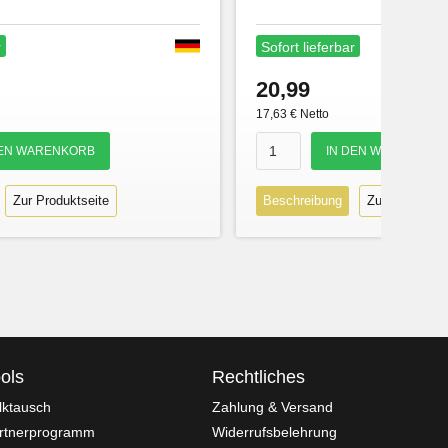
r
Sofort lieferbar
20,99
17,63 € Netto
Zur Produktseite
Beschreibung
Zur Produktse
ols
Rechtliches
lktausch
Zahlung & Versand
rtnerprogramm
Widerrufsbelehrung