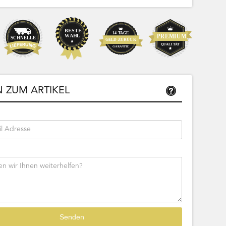
Sofort lieferbar
20,99
 ZUM ARTIKEL
17,63 € Netto
tseite
Beschreibung
Zur Produktseite