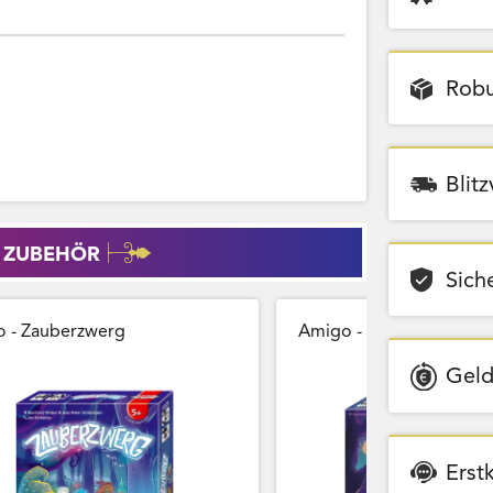
Robu
Blit
 ZUBEHÖR
Sich
 - Zauberzwerg
Amigo - Zauberberg
Geld
Erst