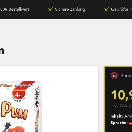
180€ Bestellwert
Sichere Zahlung
Geprüfte P
m
Bonus
10,
inkl. 19% U
Inhalt:
Ami
Sprache: