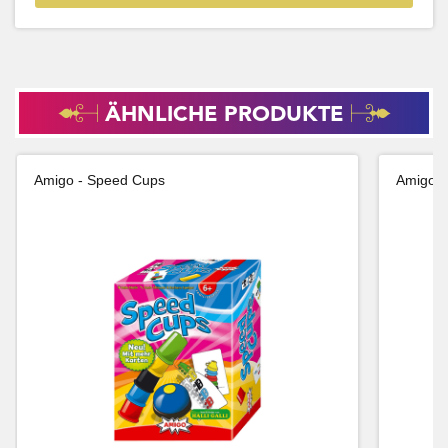
ÄHNLICHE PRODUKTE
Amigo - Speed Cups
Amigo -