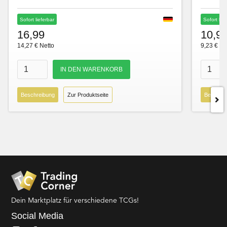
Sofort lieferbar
Sofort lie
16,99
10,9
14,27 € Netto
9,23 € Ne
Beschreibung
Zur Produktseite
Beschre
Dein Marktplatz für verschiedene TCGs!
Social Media