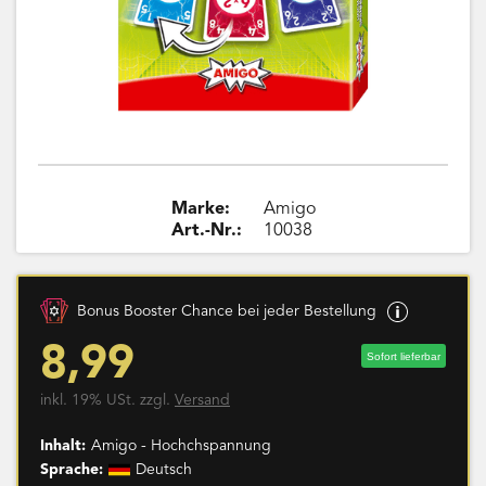
Marke:
Amigo
Art.-Nr.:
10038
Bonus Booster Chance bei jeder Bestellung
8,99
Sofort lieferbar
inkl. 19% USt. zzgl.
Versand
Inhalt:
Amigo - Hochchspannung
Sprache:
Deutsch