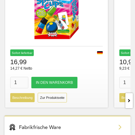
Sofort lieferbar
Sofort lie
16,99
10,9
14,27 € Netto
9,23 € Ne
Beschreibung
Zur Produktseite
Beschre
Fabrikfrische Ware