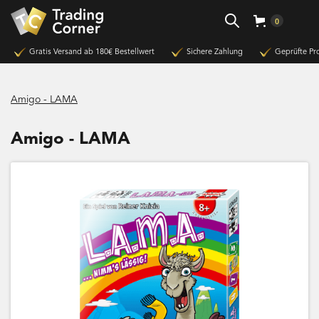
0
Gratis Versand ab 180€ Bestellwert
Sichere Zahlung
Geprüfte Pr
Amigo - LAMA
Amigo - LAMA