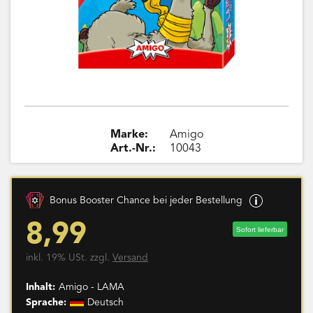
Marke:
Amigo
Art.-Nr.:
10043
Bonus Booster Chance bei jeder Bestellung
8,99
Sofort lieferbar
inkl. 19% USt. zzgl.
Versand
Inhalt:
Amigo - LAMA
Sprache:
Deutsch