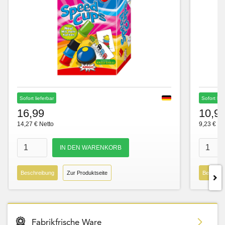
Sofort lieferbar
Sofort lie
16,99
10,9
14,27 € Netto
9,23 € Ne
Beschreibung
Zur Produktseite
Beschre
Fabrikfrische Ware