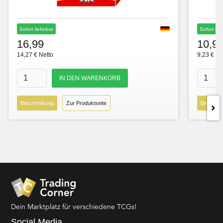
Sofort lieferbar
Sofort lie
16,99
10,9
14,27 € Netto
9,23 € Ne
Beschreibung
Zur Produktseite
Beschre
Dein Marktplatz für verschiedene TCGs!
Social Media