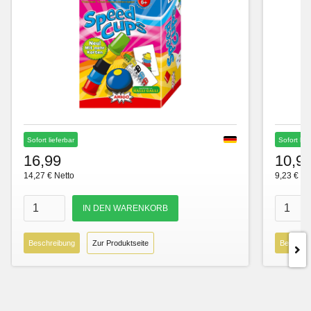
Sofort lieferbar
Sofort lie
16,99
10,9
14,27 € Netto
9,23 € Ne
Beschreibung
Zur Produktseite
Beschre