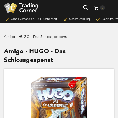
0
Gratis Versand ab 180€ Bestellwert
Sichere Zahlung
Geprüfte Pr
Amigo - HUGO - Das Schlossgespenst
Amigo - HUGO - Das
Schlossgespenst