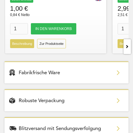
1,00 €
2,99 
0,84 € Netto
2,51 € Ne
Beschreibung
Zur Produktseite
Beschre
Fabrikfrische Ware
Robuste Verpackung
Blitzversand mit Sendungsverfolgung