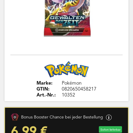
Marke:
Pokémon
GTIN:
0820650458217
Art.-Nr.:
10352
Bonus Booster Chance bei jeder Bestellung
6,99 €
Sofort lieferbar