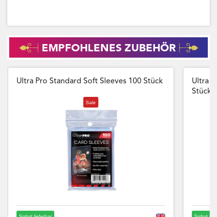
EMPFOHLENES ZUBEHÖR
Ultra Pro Standard Soft Sleeves 100 Stück
Ultra P
Stück
Sale
Sofort lieferbar
Sofort lie