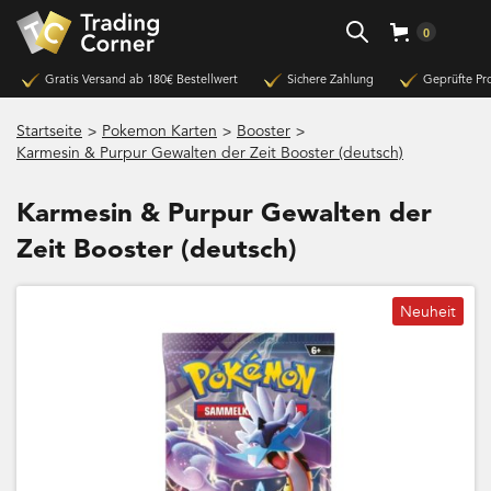
0
Gratis Versand ab 180€ Bestellwert
Sichere Zahlung
Geprüfte Pr
>
>
>
Startseite
Pokemon Karten
Booster
Karmesin & Purpur Gewalten der Zeit Booster (deutsch)
Karmesin & Purpur Gewalten der
Zeit Booster (deutsch)
Neuheit