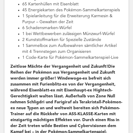
65 Kartenhüllen mit Eisenblatt
45 Energiekarten des Pokémon-Sammelkartenspiels
1 Spielanleitung für die Erweiterung Karmesin &
Purpur – Gewalten der Zeit
6 Schadensmarken-Würfel
1 bei Wettbewerben zulässigen Münzwurf-Würfel
2 Kunststoffmarken für Spezielle Zustände
1 Sammelbox zum Aufbewahren sämtlicher Artikel
mit 4 Trennstegen zum Organisieren
1 Code-Karte für Pokémon-Sammelkartenspiel-Live
Zeitlose Mächte der Vergangenheit und Zukunft!Die
Reihen der Pokémon aus Vergangenheit und Zukunft
werden immer größer! Windewoge-ex befreit sich
zusammen mit Furienblitz-ex von der Vergangenheit,
während Eisenblatt-ex mit Eisenhaupt-ex Hightech-
Gerechtigkeit walten lässt. Außerhalb von Zone Null
nehmen Schligdri und Farigiraf als Terakristall-Pokémon-
ex neue Typen an und weltweit bereiten sich Pokémon-
Trainer auf die Rückkehr von ASS-KLASSE-Karten mit
einzigartig mächtigen Effekten vor. Durch einen Riss in
der Zeit treten wilde Bestien und Cybervisionen dem
Kampf bei – in der Pokémon-Sammelkartenspiel-