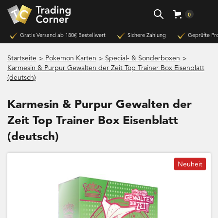
0
Gratis Versand ab 180€ Bestellwert
Sichere Zahlung
Geprüfte Pr
>
>
>
Startseite
Pokemon Karten
Special- & Sonderboxen
Karmesin & Purpur Gewalten der Zeit Top Trainer Box Eisenblatt
(deutsch)
Karmesin & Purpur Gewalten der
Zeit Top Trainer Box Eisenblatt
(deutsch)
Neuheit