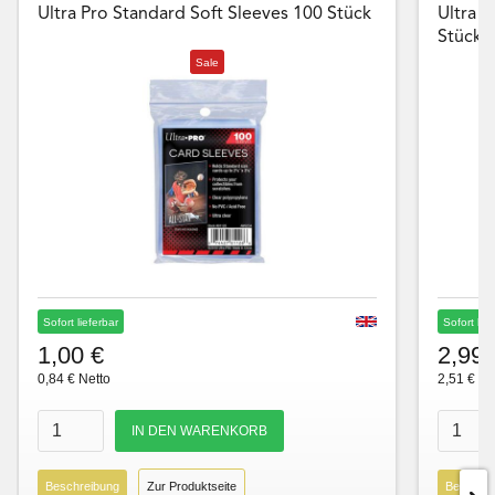
Ultra Pro Standard Soft Sleeves 100 Stück
Ultra P
Stück
Sale
Sofort lieferbar
Sofort lie
1,00 €
2,99 
0,84 € Netto
2,51 € Ne
Beschreibung
Zur Produktseite
Beschre