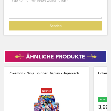
ÄHNLICHE PRODUKTE
Pokemon - Ninja Spinner Display - Japanisch
Pokemon
Neuheit
Sofort lie
3,99 