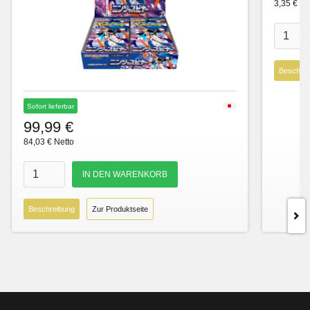
3,35 € Ne
Beschre
Sofort lieferbar
99,99 €
84,03 € Netto
Beschreibung
Zur Produktseite