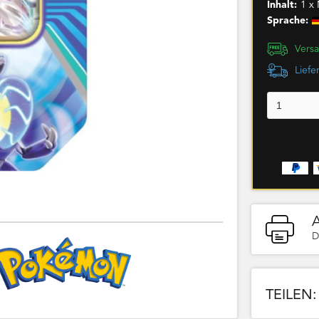
Inhalt:
1 x 
Sprache:
Versa
Liefe
D
TEILEN: