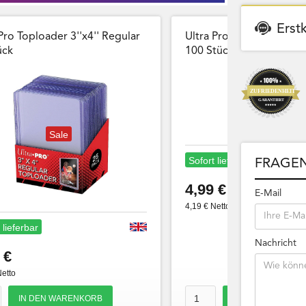
Erst
Pro Toploader 3''x4'' Regular
Ultra Pro Card Sleeves 
̈ck
100 Stück Wiederversch
Sale
Sofort lieferbar
FRAGEN
4,99 €
E-Mail
4,19 € Netto
 lieferbar
Nachricht
 €
Netto