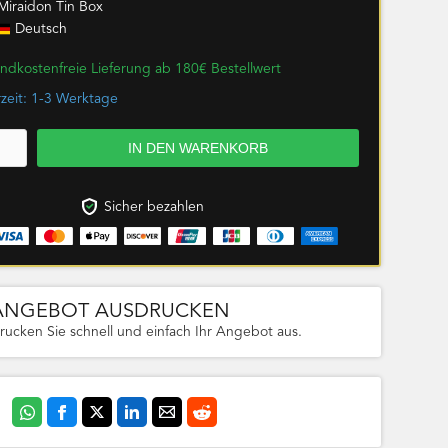
Miraidon Tin Box
Deutsch
ndkostenfreie Lieferung ab 180€ Bestellwert
rzeit: 1-3 Werktage
Sicher bezahlen
ANGEBOT AUSDRUCKEN
rucken Sie schnell und einfach Ihr Angebot aus.