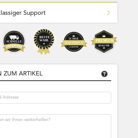
klassiger Support
Team Bags
Pokemon - Start Deck 100 Battle
ließbar
Collection (Japanisch)
Bestseller
Sofort lieferbar
 ZUM ARTIKEL
39,99
33,61 € Netto