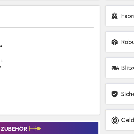
Fabr
Robu
t:
ls
e
Blit
Sich
Geld
 ZUBEHÖR