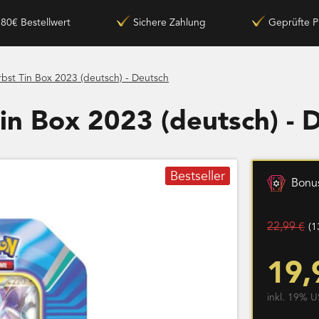
180€ Bestellwert
Sichere Zahlung
Geprüfte P
rbst Tin Box 2023 (deutsch) - Deutsch
in Box 2023 (deutsch) - 
Bestseller
Bonus
22,99 €
(1
19,
inkl. 19% U