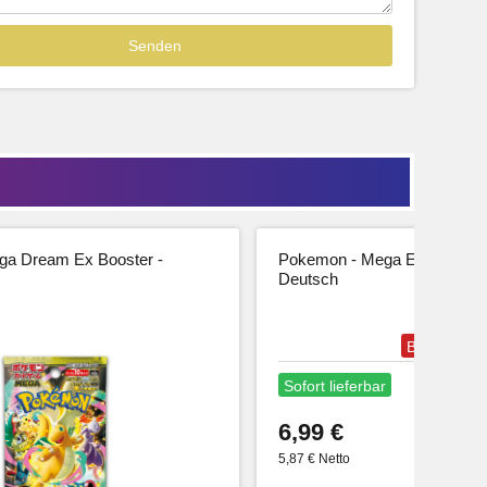
tseite
Beschreibung
Zur Produktseite
a Dream Ex Booster -
Pokemon - Mega Entwicklung
Deutsch
Bestseller
Sofort lieferbar
6,99 €
5,87 € Netto