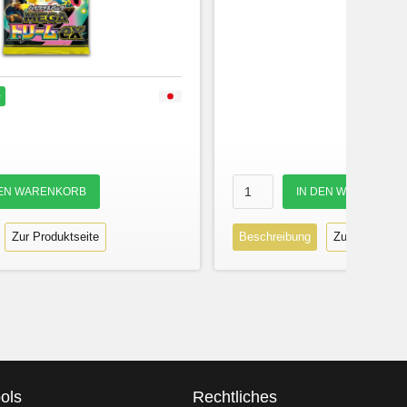
r
Zur Produktseite
Beschreibung
Zur Produktse
ols
Rechtliches