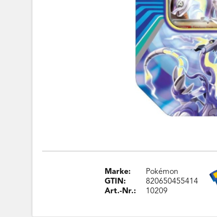
Marke:
Pokémon
GTIN:
820650455414
Art.-Nr.:
10209