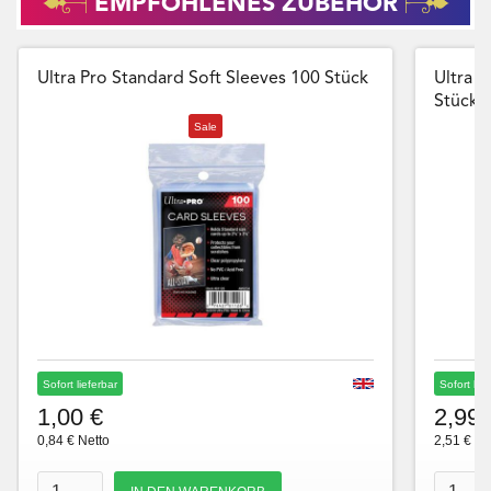
EMPFOHLENES ZUBEHÖR
Ultra Pro Standard Soft Sleeves 100 Stück
Ultra P
Stück
Sale
Sofort lieferbar
Sofort lie
1,00 €
2,99 
0,84 € Netto
2,51 € Ne