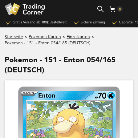
0
Gratis Versand ab 180€ Bestellwert
Sichere Zahlung
Geprüfte Pr
>
>
>
Startseite
Pokemon Karten
Einzelkarten
Pokemon - 151 - Enton 054/165 (DEUTSCH)
Pokemon - 151 - Enton 054/165
(DEUTSCH)