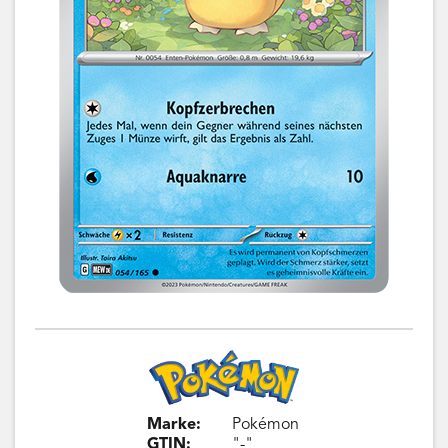
Marke:
Pokémon
GTIN:
"-"