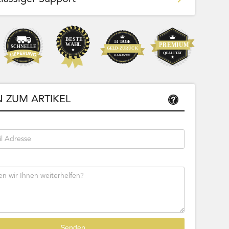
Team Bags
Pokemon - Start Deck 100 Battle
ließbar
Collection (Japanisch)
 ZUM ARTIKEL
Bestseller
Sofort lieferbar