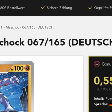
180€ Bestellwert
Sichere Zahlung
Geprüfte P
51 - Maschock 067/165 (DEUTSCH)
schock 067/165 (DEUTSC
Bonus
0,5
inkl. 19% U
Inhalt:
Pok
Sprache: