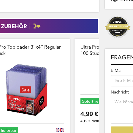
 ZUBEHÖR
Pro Toploader 3''x4'' Regular
Ultra Pro Card Sleeves 
̈ck
100 Stück Wiederversch
FRAGEN
E-Mail
Sale
Nachricht
Sofort lieferbar
4,99 €
4,19 € Netto
 lieferbar