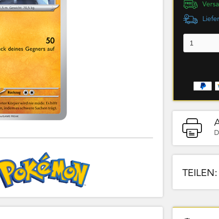
Versa
Liefe
D
TEILEN: