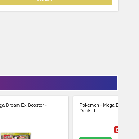
39,99
33,61 € Netto
tseite
Beschreibung
Zur Produktseite
a Dream Ex Booster -
Pokemon - Mega Entwicklung
Deutsch
Bestseller