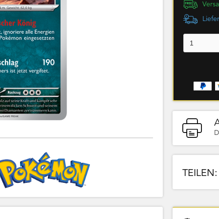
Versa
Liefe
D
TEILEN: