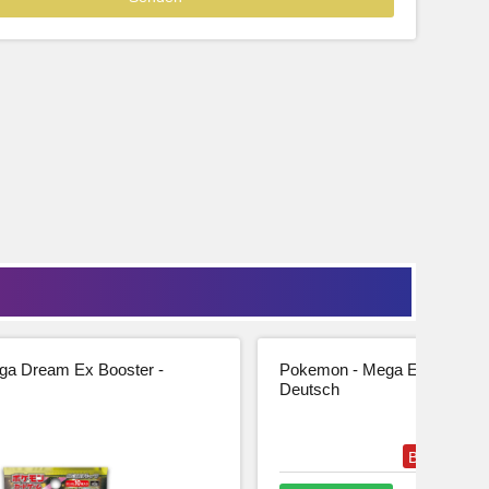
39,99
33,61 € Netto
tseite
Beschreibung
Zur Produktseite
a Dream Ex Booster -
Pokemon - Mega Entwicklung
Deutsch
Bestseller