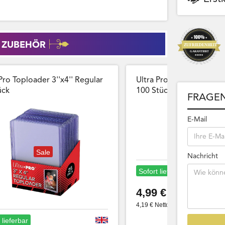
 ZUBEHÖR
Pro Toploader 3''x4'' Regular
Ultra Pro Card Sleeves 
̈ck
100 Stück Wiederversch
FRAGEN
E-Mail
Sale
Nachricht
Sofort lieferbar
4,99 €
4,19 € Netto
 lieferbar