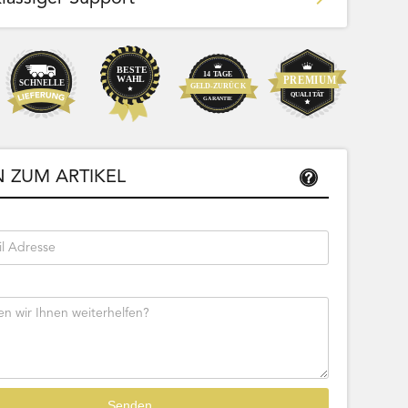
Team Bags
Pokemon - Start Deck 100 Battle
ließbar
Collection (Japanisch)
 ZUM ARTIKEL
Bestseller
Sofort lieferbar