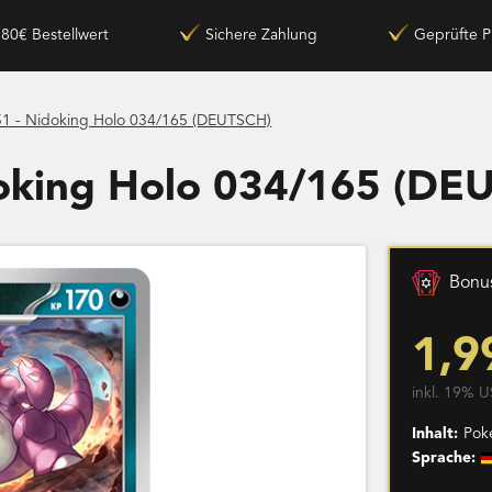
180€ Bestellwert
Sichere Zahlung
Geprüfte P
1 - Nidoking Holo 034/165 (DEUTSCH)
doking Holo 034/165 (DE
Bonus
1,9
inkl. 19% U
Inhalt:
Pok
Sprache: