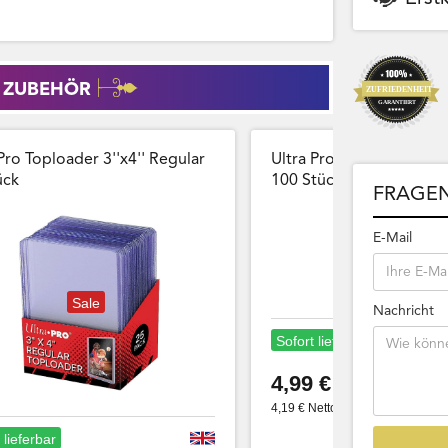
 ZUBEHÖR
Pro Toploader 3''x4'' Regular
Ultra Pro Card Sleeves 
̈ck
100 Stück Wiederversch
FRAGEN
E-Mail
Sale
Nachricht
Sofort lieferbar
4,99 €
4,19 € Netto
 lieferbar