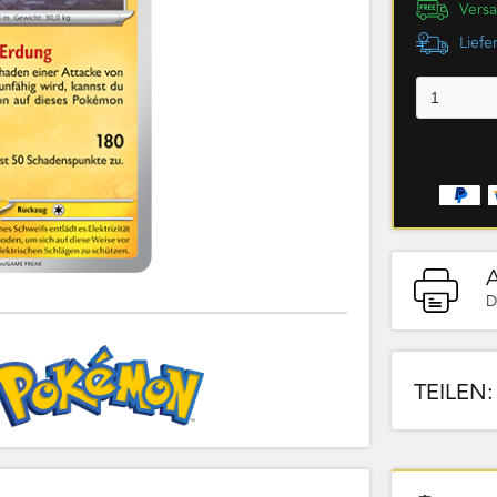
Versa
Liefe
D
TEILEN: