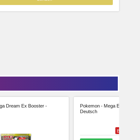
39,99
33,61 € Netto
tseite
Beschreibung
Zur Produktseite
a Dream Ex Booster -
Pokemon - Mega Entwicklung
Deutsch
Bestseller