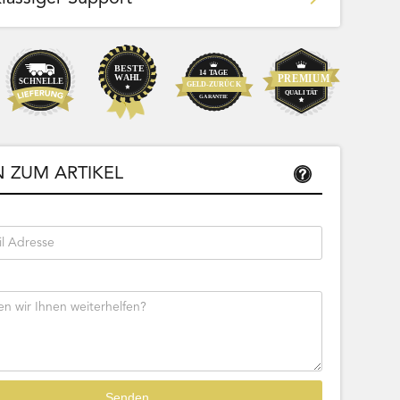
Team Bags
Pokemon - Start Deck 100 Battle
ließbar
Collection (Japanisch)
 ZUM ARTIKEL
Bestseller
Sofort lieferbar