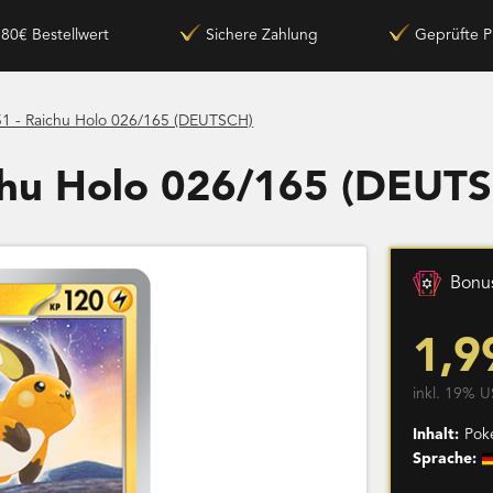
180€ Bestellwert
Sichere Zahlung
Geprüfte P
1 - Raichu Holo 026/165 (DEUTSCH)
chu Holo 026/165 (DEUT
Bonus
1,9
inkl. 19% U
Inhalt:
Pok
Sprache: