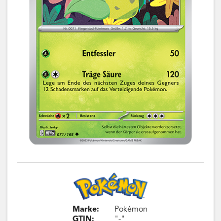
Marke:
Pokémon
GTIN:
"-"