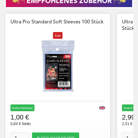
EMPFOHLENES ZUBEHÖR
Ultra Pro Standard Soft Sleeves 100 Stück
Ultra P
Stück
Sale
Sofort lieferbar
Sofort lie
1,00 €
2,99 
0,84 € Netto
2,51 € Ne