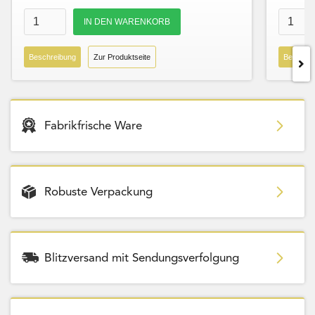
Beschreibung
Zur Produktseite
Beschre
Fabrikfrische Ware
Robuste Verpackung
Blitzversand mit Sendungsverfolgung