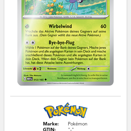
Marke:
Pokémon
GTIN:
"-"