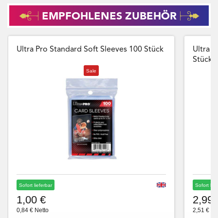
EMPFOHLENES ZUBEHÖR
Ultra Pro Standard Soft Sleeves 100 Stück
Ultra P
Stück
Sale
Sofort lieferbar
Sofort lie
1,00 €
2,99 
0,84 € Netto
2,51 € Ne