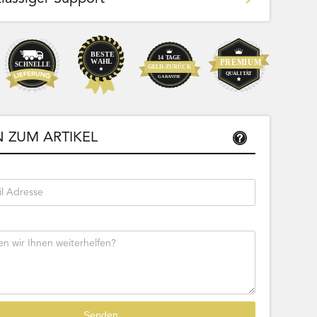
Team Bags
Pokemon - Start Deck 100 Battle
ließbar
Collection (Japanisch)
 ZUM ARTIKEL
Bestseller
Sofort lieferbar