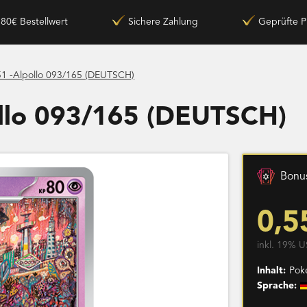
180€ Bestellwert
Sichere Zahlung
Geprüfte P
1 -Alpollo 093/165 (DEUTSCH)
llo 093/165 (DEUTSCH)
Bonus
0,5
inkl. 19% U
Inhalt:
Pok
Sprache: