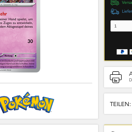
Versa
Liefe
D
TEILEN: